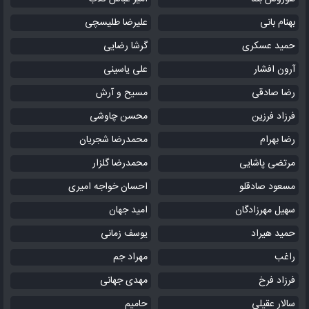
بهنام بانی
علیرضا طلیسچی
حمید عسکری
گرشا رضایی
آرون افشار
علی یاسینی
رضا صادقی
مسیح و آرش
فرزاد فرزین
محسن چاوشی
رضا بهرام
محمدرضا شجریان
مرتضی پاشایی
محمدرضا گلزار
مسعود صادقلو
احسان خواجه امیری
سهیل مهرزادگان
امید جهان
حمید هیراد
یوسف زمانی
راغب
مهراد جم
فرزاد فرخ
مهدی جهانی
سالار عقیلی
حامیم