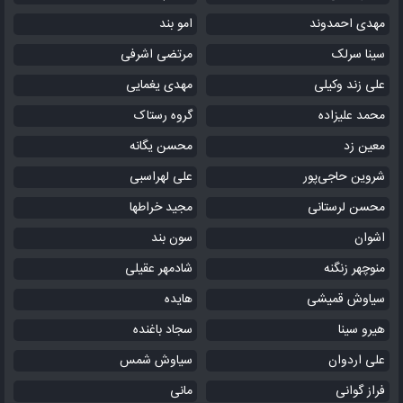
مهدی احمدوند
امو بند
سینا سرلک
مرتضی اشرفی
علی زند وکیلی
مهدی یغمایی
محمد علیزاده
گروه رستاک
معین زد
محسن یگانه
شروین حاجی‌پور
علی لهراسبی
محسن لرستانی
مجید خراطها
اشوان
سون بند
منوچهر زنگنه
شادمهر عقیلی
سیاوش قمیشی
هایده
هیرو سینا
سجاد باغنده
علی اردوان
سیاوش شمس
فراز گوانی
مانی