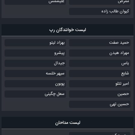
ممرض
علیشمس
کیوان طالب زاده
لیست خوانندگان رپ
حمید صفت
بهزاد لیتو
مهراد هیدن
پیشرو
یاس
جیدال
شایع
سپهر خلسه
امیر تتلو
پوبون
حصین
سعل چگینی
حسین تهی
لیست مداحان