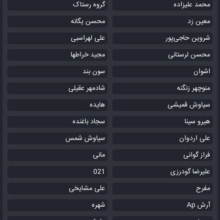
محمد علیزاده
گروه رستاک
معین زد
محسن یگانه
شروین حاجی‌پور
علی لهراسبی
محسن لرستانی
مجید خراطها
اشوان
سون بند
منوچهر زنگنه
شادمهر عقیلی
سیاوش قمیشی
هایده
هیرو سینا
سجاد باغنده
علی اردوان
سیاوش شمس
فراز گوانی
مانی
علیرضا گودرزی
021
مفرح
علی مشایخی
آرش Ap
شهره