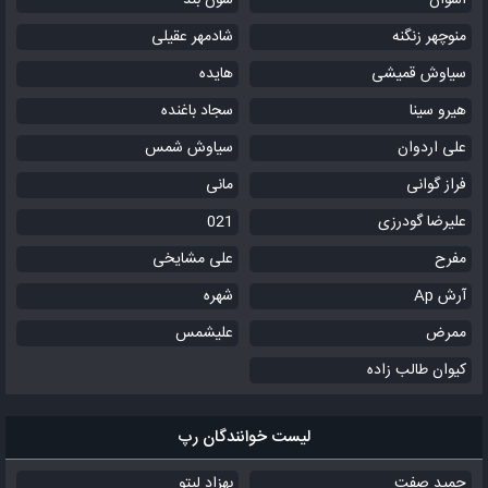
اشوان
سون بند
منوچهر زنگنه
شادمهر عقیلی
سیاوش قمیشی
هایده
هیرو سینا
سجاد باغنده
علی اردوان
سیاوش شمس
فراز گوانی
مانی
علیرضا گودرزی
021
مفرح
علی مشایخی
آرش Ap
شهره
ممرض
علیشمس
کیوان طالب زاده
لیست خوانندگان رپ
حمید صفت
بهزاد لیتو