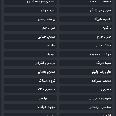
مسعود صادقلو
احسان خواجه امیری
سهیل مهرزادگان
امید جهان
حمید هیراد
یوسف زمانی
راغب
مهراد جم
فرزاد فرخ
مهدی جهانی
سالار عقیلی
حامیم
مهدی احمدوند
امو بند
سینا سرلک
مرتضی اشرفی
علی زند وکیلی
مهدی یغمایی
محمد علیزاده
گروه رستاک
معین زد
محسن یگانه
شروین حاجی‌پور
علی لهراسبی
محسن لرستانی
مجید خراطها