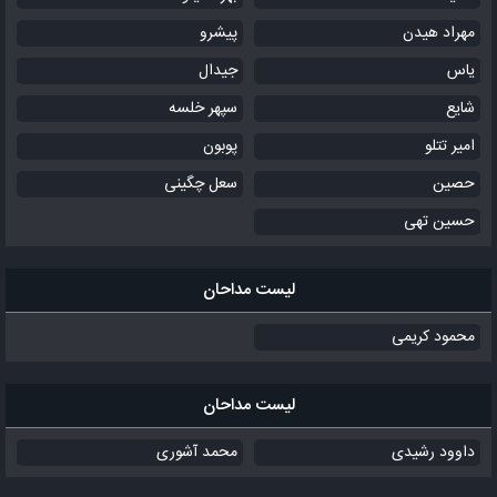
مهراد هیدن
پیشرو
یاس
جیدال
شایع
سپهر خلسه
امیر تتلو
پوبون
حصین
سعل چگینی
حسین تهی
لیست مداحان
محمود کریمی
لیست مداحان
داوود رشیدی
محمد آشوری