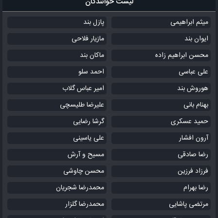
لیست خوانندگان
میثم ابراهیمی
پازل بند
ایوان بند
مازیار فلاحی
محسن ابراهیم زاده
ماکان بند
علی عباسی
احمد سلو
هوروش بند
امیر عباس گلاب
بهنام بانی
علیرضا طلیسچی
حمید عسکری
گرشا رضایی
آرون افشار
علی یاسینی
رضا صادقی
مسیح و آرش
فرزاد فرزین
محسن چاوشی
رضا بهرام
محمدرضا شجریان
مرتضی پاشایی
محمدرضا گلزار