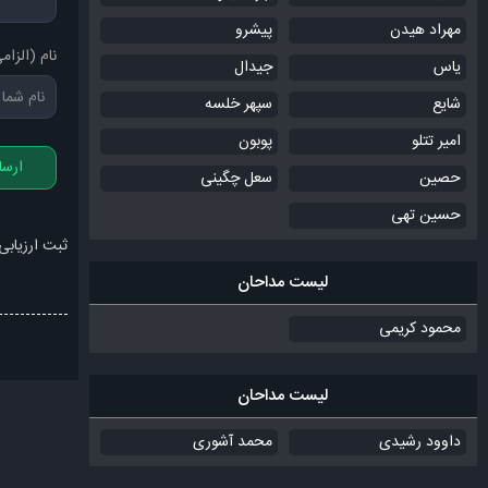
مهراد هیدن
پیشرو
نام (الزام
یاس
جیدال
شایع
سپهر خلسه
امیر تتلو
پوبون
ارسا
حصین
سعل چگینی
حسین تهی
ثبت ارزیابی
لیست مداحان
محمود کریمی
لیست مداحان
داوود رشیدی
محمد آشوری