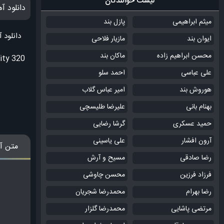
لیست خوانندگان
دانلود آ
میثم ابراهیمی
پازل بند
دانلود 
ایوان بند
مازیار فلاحی
محسن ابراهیم زاده
ماکان بند
ity 320
علی عباسی
احمد سلو
هوروش بند
امیر عباس گلاب
بهنام بانی
علیرضا طلیسچی
حمید عسکری
گرشا رضایی
آرون افشار
علی یاسینی
متن آ
رضا صادقی
مسیح و آرش
فرزاد فرزین
محسن چاوشی
رضا بهرام
محمدرضا شجریان
مرتضی پاشایی
محمدرضا گلزار