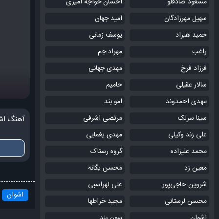
مسعود صادقلو
احسان خواجه امیری
سهیل مهرزادگان
امید جهان
حمید هیراد
یوسف زمانی
راغب
مهراد جم
فرزاد فرخ
مهدی جهانی
سالار عقیلی
حامیم
مهدی احمدوند
امو بند
سینا سرلک
مرتضی اشرفی
آهنگ اش
علی زند وکیلی
مهدی یغمایی
محمد علیزاده
گروه رستاک
معین زد
محسن یگانه
شروین حاجی‌پور
علی لهراسبی
اشوان
محسن لرستانی
مجید خراطها
اشوان
سون بند