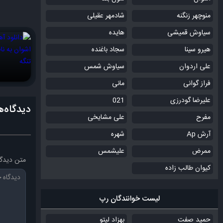
منوچهر زنگنه
شادمهر عقیلی
سیاوش قمیشی
هایده
هیرو سینا
سجاد باغنده
علی اردوان
سیاوش شمس
فراز گوانی
مانی
علیرضا گودرزی
021
دیدگاه‌ه
مفرح
علی مشایخی
آرش Ap
شهره
ممرض
علیشمس
متن دیدگا
کیوان طالب زاده
لیست خوانندگان رپ
حمید صفت
بهزاد لیتو