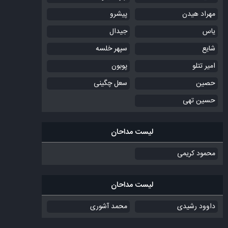
مهراد هیدن
پیشرو
یاس
جیدال
شایع
سپهر خلسه
امیر تتلو
پوبون
حصین
سعل چگینی
حسین تهی
لیست مداحان
محمود کریمی
لیست مداحان
داوود رشیدی
محمد آشوری