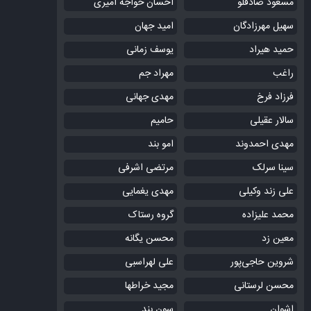
مسعود صادقلو
احسان خواجه امیری
سهیل مهرزادگان
امید جهان
حمید هیراد
یوسف زمانی
راغب
مهراد جم
فرزاد فرخ
مهدی جهانی
سالار عقیلی
حامیم
مهدی احمدوند
امو بند
سینا سرلک
مرتضی اشرفی
علی زند وکیلی
مهدی یغمایی
محمد علیزاده
گروه رستاک
معین زد
محسن یگانه
شروین حاجی‌پور
علی لهراسبی
محسن لرستانی
مجید خراطها
اشوان
سون بند