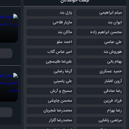
لیست خوانندگان
میثم ابراهیمی
پازل بند
ایوان بند
مازیار فلاحی
محسن ابراهیم زاده
ماکان بند
علی عباسی
احمد سلو
هوروش بند
امیر عباس گلاب
بهنام بانی
علیرضا طلیسچی
حمید عسکری
گرشا رضایی
آرون افشار
علی یاسینی
رضا صادقی
مسیح و آرش
فرزاد فرزین
محسن چاوشی
رضا بهرام
محمدرضا شجریان
مرتضی پاشایی
محمدرضا گلزار