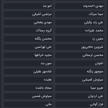
مهدی احمدوند
امو بند
سینا سرلک
مرتضی اشرفی
علی زند وکیلی
مهدی یغمایی
محمد علیزاده
گروه رستاک
معین زد
محسن یگانه
شروین حاجی‌پور
علی لهراسبی
محسن لرستانی
مجید خراطها
اشوان
سون بند
منوچهر زنگنه
شادمهر عقیلی
سیاوش قمیشی
هایده
هیرو سینا
سجاد باغنده
علی اردوان
سیاوش شمس
فراز گوانی
مانی