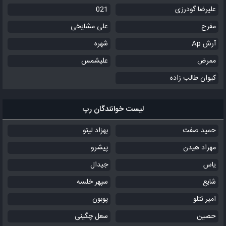
علیرضا گودرزی
021
مفرح
علی مشایخی
آرش Ap
شهره
ممرض
علیشمس
کیوان طالب زاده
لیست خوانندگان رپ
حمید صفت
بهزاد لیتو
مهراد هیدن
پیشرو
یاس
جیدال
شایع
سپهر خلسه
امیر تتلو
پوبون
حصین
سعل چگینی