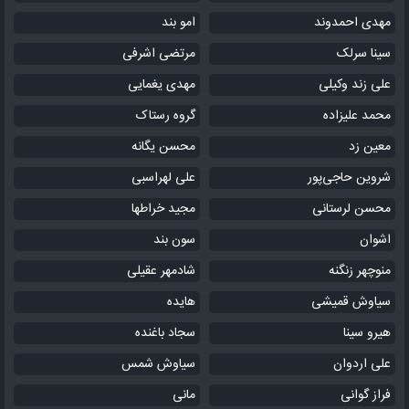
مهدی احمدوند
امو بند
سینا سرلک
مرتضی اشرفی
علی زند وکیلی
مهدی یغمایی
محمد علیزاده
گروه رستاک
معین زد
محسن یگانه
شروین حاجی‌پور
علی لهراسبی
محسن لرستانی
مجید خراطها
اشوان
سون بند
منوچهر زنگنه
شادمهر عقیلی
سیاوش قمیشی
هایده
هیرو سینا
سجاد باغنده
علی اردوان
سیاوش شمس
فراز گوانی
مانی