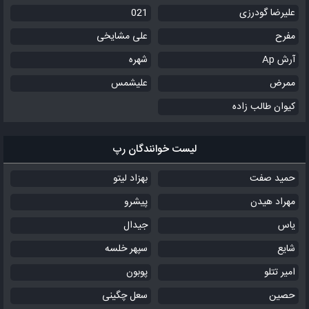
علیرضا گودرزی
021
مفرح
علی مشایخی
آرش Ap
شهره
ممرض
علیشمس
کیوان طالب زاده
لیست خوانندگان رپ
حمید صفت
بهزاد لیتو
مهراد هیدن
پیشرو
یاس
جیدال
شایع
سپهر خلسه
امیر تتلو
پوبون
حصین
سعل چگینی