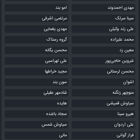
مهدی احمدوند
امو بند
سینا سرلک
مرتضی اشرفی
علی زند وکیلی
مهدی یغمایی
محمد علیزاده
گروه رستاک
معین زد
محسن یگانه
شروین حاجی‌پور
علی لهراسبی
محسن لرستانی
مجید خراطها
اشوان
سون بند
منوچهر زنگنه
شادمهر عقیلی
سیاوش قمیشی
هایده
هیرو سینا
سجاد باغنده
علی اردوان
سیاوش شمس
فراز گوانی
مانی