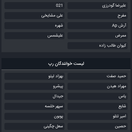
علیرضا گودرزی
021
مفرح
علی مشایخی
آرش Ap
شهره
ممرض
علیشمس
کیوان طالب زاده
لیست خوانندگان رپ
حمید صفت
بهزاد لیتو
مهراد هیدن
پیشرو
یاس
جیدال
شایع
سپهر خلسه
امیر تتلو
پوبون
حصین
سعل چگینی