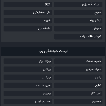
علیرضا گودرزی
021
مفرح
علی مشایخی
آرش Ap
شهره
ممرض
علیشمس
کیوان طالب زاده
لیست خوانندگان رپ
حمید صفت
بهزاد لیتو
مهراد هیدن
پیشرو
یاس
جیدال
شایع
سپهر خلسه
امیر تتلو
پوبون
حصین
سعل چگینی