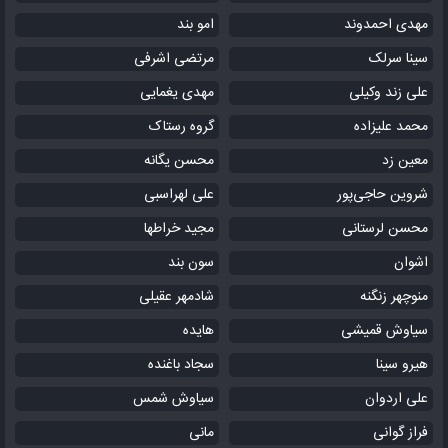
مهدی احمدوند
امو بند
سینا سرلک
مرتضی اشرفی
علی زند وکیلی
مهدی یغمایی
محمد علیزاده
گروه رستاک
معین زد
محسن یگانه
شروین حاجی‌پور
علی لهراسبی
محسن لرستانی
مجید خراطها
اشوان
سون بند
منوچهر زنگنه
شادمهر عقیلی
سیاوش قمیشی
هایده
هیرو سینا
سجاد باغنده
علی اردوان
سیاوش شمس
فراز گوانی
مانی