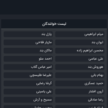
لیست خوانندگان
میثم ابراهیمی
پازل بند
ایوان بند
مازیار فلاحی
محسن ابراهیم زاده
ماکان بند
علی عباسی
احمد سلو
هوروش بند
امیر عباس گلاب
بهنام بانی
علیرضا طلیسچی
حمید عسکری
گرشا رضایی
آرون افشار
علی یاسینی
رضا صادقی
مسیح و آرش