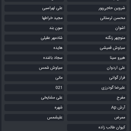
شروین حاجی‌پور
علی لهراسبی
محسن لرستانی
مجید خراطها
اشوان
سون بند
منوچهر زنگنه
شادمهر عقیلی
سیاوش قمیشی
هایده
هیرو سینا
سجاد باغنده
علی اردوان
سیاوش شمس
فراز گوانی
مانی
علیرضا گودرزی
021
مفرح
علی مشایخی
آرش Ap
شهره
ممرض
علیشمس
کیوان طالب زاده