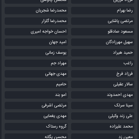
فرزاد فرزین
محسن چاوشی
رضا بهرام
محمدرضا شجریان
مرتضی پاشایی
محمدرضا گلزار
مسعود صادقلو
احسان خواجه امیری
سهیل مهرزادگان
امید جهان
حمید هیراد
یوسف زمانی
راغب
مهراد جم
فرزاد فرخ
مهدی جهانی
سالار عقیلی
حامیم
مهدی احمدوند
امو بند
سینا سرلک
مرتضی اشرفی
علی زند وکیلی
مهدی یغمایی
محمد علیزاده
گروه رستاک
معین زد
محسن یگانه