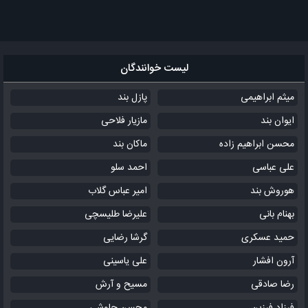
لیست خوانندگان
میثم ابراهیمی
پازل بند
ایوان بند
مازیار فلاحی
محسن ابراهیم زاده
ماکان بند
علی عباسی
احمد سلو
هوروش بند
امیر عباس گلاب
بهنام بانی
علیرضا طلیسچی
حمید عسکری
گرشا رضایی
آرون افشار
علی یاسینی
رضا صادقی
مسیح و آرش