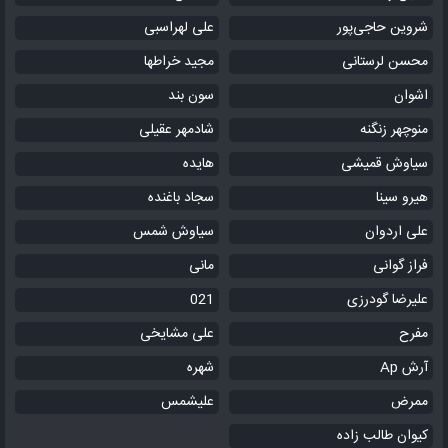
شروین حاجی‌پور
علی لهراسبی
محسن لرستانی
مجید خراطها
اشوان
سون بند
منوچهر زنگنه
شادمهر عقیلی
سیاوش قمیشی
هایده
هیرو سینا
سجاد باغنده
علی اردوان
سیاوش شمس
فراز گوانی
مانی
علیرضا گودرزی
021
مفرح
علی مشایخی
آرش Ap
شهره
ممرض
علیشمس
کیوان طالب زاده