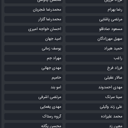
فرزاد فرزین
محسن چاوشی
رضا بهرام
محمدرضا شجریان
مرتضی پاشایی
محمدرضا گلزار
مسعود صادقلو
احسان خواجه امیری
سهیل مهرزادگان
امید جهان
حمید هیراد
یوسف زمانی
راغب
مهراد جم
فرزاد فرخ
مهدی جهانی
سالار عقیلی
حامیم
مهدی احمدوند
امو بند
سینا سرلک
مرتضی اشرفی
علی زند وکیلی
مهدی یغمایی
محمد علیزاده
گروه رستاک
معین زد
محسن یگانه