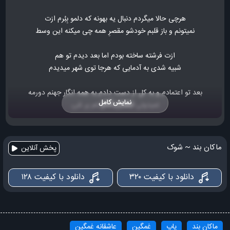
هرچی حالا میگردم دنبال یه بهونه که دلمو بِبُرم ازت
نمیتونم و باز قلبم خودشو مقصرِ همه چی میکنه این وسط
ازت فرشته ساخته بودم اما بعد دیدم تو هم
شبیه شدی به آدمایی که هرجا توی شهر میدیدم
بعد تو اعتمادم و به کل از دست دادم به همه انگار جهنم دورمه
نمایش کامل
نمیدونی چقدر بده از غم پر شی
هر روز غماتو بکنی فقط گلچین
منو خار میکردی تا یه گل شی
ماکان بند ~ شوک
پخش آنلاین
نخواستی تو آسمون من خورشید
دانلود با کیفیت ۳۲۰
دانلود با کیفیت ۱۲۸
تو نشد واسه منم شده غرورتو بذاری کنار
ذهن و دل منو اصلا میخواستی چیکار
بگو شاید راحت تر بتونم فراموشت کنم آخر سر
ماکان بند
پاپ
غمگین
عاشقانه غمگین