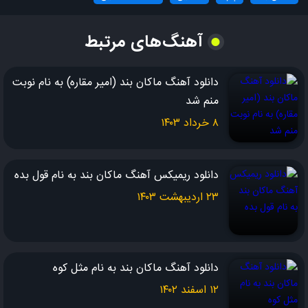
هنوز توی شوکم و سخته واسم
که ببینم این همه غم کار توئه
آهنگ‌های مرتبط
یه سیلی میزنم که بپرم از خواب
ولی انگاری نه
دانلود آهنگ ماکان بند (امیر مقاره) به نام نوبت
منم شد
واقعی تر از واقعی جلو چشام راه میری
۸ خرداد ۱۴۰۳
جالبه من باخت دادم اونوقت تویی که دلگیری
میدونی چقدر بده از غم پر شی
دانلود ریمیکس آهنگ ماکان بند به نام قول بده
هر روز غماتو بکنی فقط گلچین
۲۳ اردیبهشت ۱۴۰۳
منو خار میکردی تا یه گل شی
نخواستی تو آسمون من خورشید
تو نشد واسه منم شده غرورتو بذاری کنار
دانلود آهنگ ماکان بند به نام مثل کوه
ذهن و دل منو اصلا میخواستی چیکار
۱۲ اسفند ۱۴۰۲