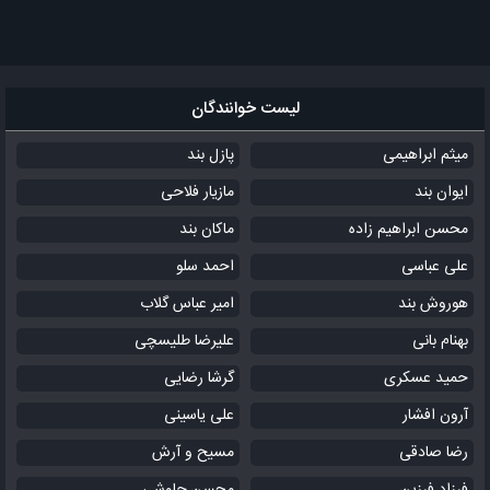
لیست خوانندگان
میثم ابراهیمی
پازل بند
ایوان بند
مازیار فلاحی
محسن ابراهیم زاده
ماکان بند
علی عباسی
احمد سلو
هوروش بند
امیر عباس گلاب
بهنام بانی
علیرضا طلیسچی
حمید عسکری
گرشا رضایی
آرون افشار
علی یاسینی
رضا صادقی
مسیح و آرش