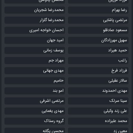
فرزاد فرزین
محسن چاوشی
رضا بهرام
محمدرضا شجریان
مرتضی پاشایی
محمدرضا گلزار
مسعود صادقلو
احسان خواجه امیری
سهیل مهرزادگان
امید جهان
حمید هیراد
یوسف زمانی
راغب
مهراد جم
فرزاد فرخ
مهدی جهانی
سالار عقیلی
حامیم
مهدی احمدوند
امو بند
سینا سرلک
مرتضی اشرفی
علی زند وکیلی
مهدی یغمایی
محمد علیزاده
گروه رستاک
معین زد
محسن یگانه