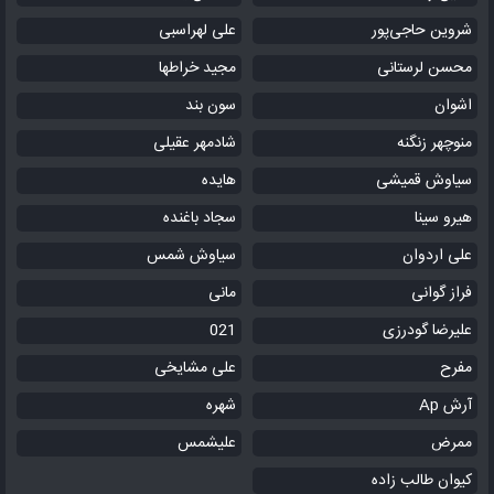
شروین حاجی‌پور
علی لهراسبی
محسن لرستانی
مجید خراطها
اشوان
سون بند
منوچهر زنگنه
شادمهر عقیلی
سیاوش قمیشی
هایده
هیرو سینا
سجاد باغنده
علی اردوان
سیاوش شمس
فراز گوانی
مانی
علیرضا گودرزی
021
مفرح
علی مشایخی
آرش Ap
شهره
ممرض
علیشمس
کیوان طالب زاده