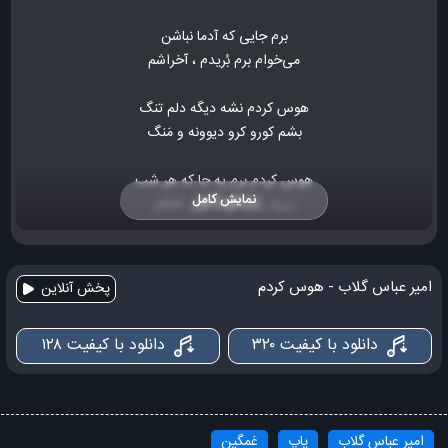
برم جایی که آدما نباشن
می‌خوام برم بُریدم ، آخراشم
هوس کردم نشه دیگه دلم تنگ
بشم کورو کرو دیوونه و مَنگ
هوس کردم برم یه جا که هر شب
نمایش کامل
بریزه روی گونم سیل اشکم
هوس کردم که امشب زیر بارون
برم تا جایی که میره خیابون
امیر عباس گلاب - هوس کردم
پخش آنلاین
هوس کردم فراموشی بگیرم
دانلود با کیفیت ۳۲۰
دانلود با کیفیت ۱۲۸
فراموشم شه از زندگی سیرم
هر کاری کردم نشد
امیر عباس گلاب
پاپ
غمگین
هر راهی رفتم نشد