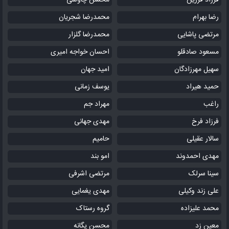
فرزاد فرزین
محسن چاوشی
رضا بهرام
محمدرضا شجریان
مرتضی پاشایی
محمدرضا گلزار
مسعود صادقلو
احسان خواجه امیری
سهیل مهرزادگان
امید جهان
حمید هیراد
یوسف زمانی
راغب
مهراد جم
فرزاد فرخ
مهدی جهانی
سالار عقیلی
حامیم
مهدی احمدوند
امو بند
سینا سرلک
مرتضی اشرفی
علی زند وکیلی
مهدی یغمایی
محمد علیزاده
گروه رستاک
معین زد
محسن یگانه