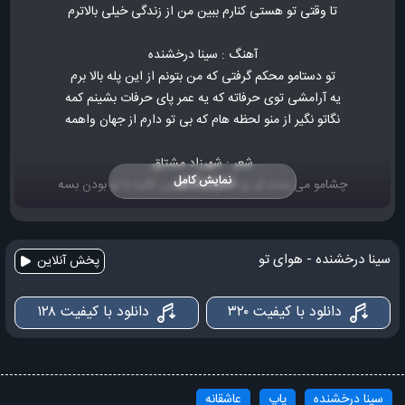
تا وقتی تو هستی کنارم ببین من از زندگی خیلی بالاترم
آهنگ : سینا درخشنده
تو دستامو محکم گرفتی که من بتونم از این پله بالا برم
یه آرامشی توی حرفاته که یه عمر پای حرفات بشینم کمه
نگاتو نگیر از منو لحظه هام که بی تو دارم از جهان واهمه
شعر : شهرزاد مشتاق
نمایش کامل
چشامو می بندم تو رو حس کنم همین ثانیه با تو بودن بسه
هوامو داری جوری که این روزا هوای تو دائم به من می رسه
سینا درخشنده - هوای تو
پخش آنلاین
می دونم که دنیا چه تلخه ولی به عشقت دارم زندگی می کنم
دانلود با کیفیت ۳۲۰
دانلود با کیفیت ۱۲۸
با قلبی که تنها برای توئه یه عمره که دیوونگی می کنم
همیشه یه حرفایی تو قلبمه که جز تو نمی شه به هیشکی بگم
تنظیم قطعه : علیرضا امیری
سینا درخشنده
پاپ
عاشقانه
می خوام از همین لحظه دیوونه شم یه شهرو به عشق تو عادت بدم