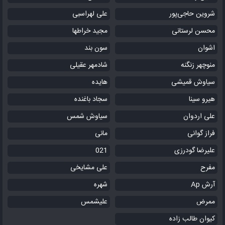
شروین حاجی‌پور
علی لهراسبی
محسن لرستانی
مجید خراطها
اشوان
سون بند
منوچهر زنگنه
شادمهر عقیلی
سیاوش قمیشی
هایده
هیرو سینا
سجاد باغنده
علی اردوان
سیاوش شمس
فراز گوانی
مانی
علیرضا گودرزی
021
مفرح
علی مشایخی
آرش Ap
شهره
ممرض
علیشمس
کیوان طالب زاده