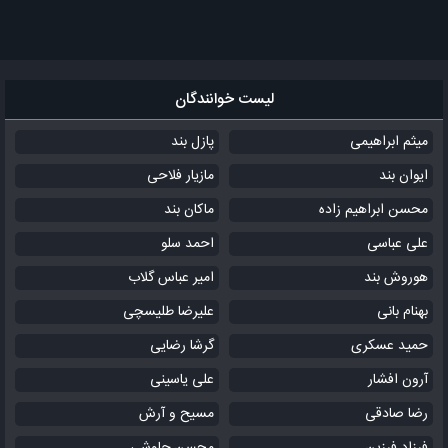
لیست خوانندگان
میثم ابراهیمی
پازل بند
ایوان بند
مازیار فلاحی
محسن ابراهیم زاده
ماکان بند
علی عباسی
احمد سلو
هوروش بند
امیر عباس گلاب
بهنام بانی
علیرضا طلیسچی
حمید عسکری
گرشا رضایی
آرون افشار
علی یاسینی
رضا صادقی
مسیح و آرش