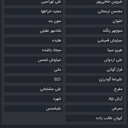
شروین حاجی‌پور
علی لهراسبی
محسن لرستانی
مجید خراطها
اشوان
سون بند
منوچهر زنگنه
شادمهر عقیلی
سیاوش قمیشی
هایده
هیرو سینا
سجاد باغنده
علی اردوان
سیاوش شمس
فراز گوانی
مانی
علیرضا گودرزی
021
مفرح
علی مشایخی
آرش Ap
شهره
ممرض
علیشمس
کیوان طالب زاده