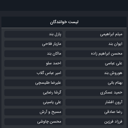
لیست خوانندگان
میثم ابراهیمی
پازل بند
ایوان بند
مازیار فلاحی
محسن ابراهیم زاده
ماکان بند
علی عباسی
احمد سلو
هوروش بند
امیر عباس گلاب
بهنام بانی
علیرضا طلیسچی
حمید عسکری
گرشا رضایی
آرون افشار
علی یاسینی
رضا صادقی
مسیح و آرش
فرزاد فرزین
محسن چاوشی