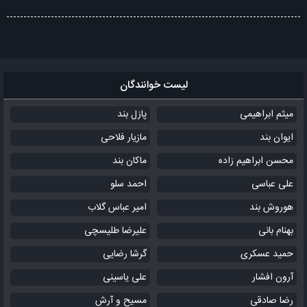
لیست خوانندگان
میثم ابراهیمی
پازل بند
ایوان بند
مازیار فلاحی
محسن ابراهیم زاده
ماکان بند
علی عباسی
احمد سلو
هوروش بند
امیر عباس گلاب
بهنام بانی
علیرضا طلیسچی
حمید عسکری
گرشا رضایی
آرون افشار
علی یاسینی
رضا صادقی
مسیح و آرش