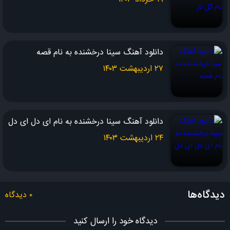
کاشکی می ذاشتی
برم جار بزنم این حرفارو
دانلود آهنگ سینا درخشنده به نام قصه
کی مث من آخه
واست به هم می ریزه دنیارو
۲۷ اردیبهشت ۱۴۰۳
لعنتی آخه
بدجوری گرفتی تو چشامو
دانلود آهنگ سینا درخشنده به نام ای دل ای دل
من یه دیوونم
۲۴ اردیبهشت ۱۴۰۳
شب و روزم یکیه
دیگه مهم نیست
که چی میگن بقیه
کاشکی بفهمی
دیدگاه‌ها
۰ دیدگاه
درد دیوونه چیه
دیدگاه خود را ارسال کنید
چاره ی دردم تویی آره