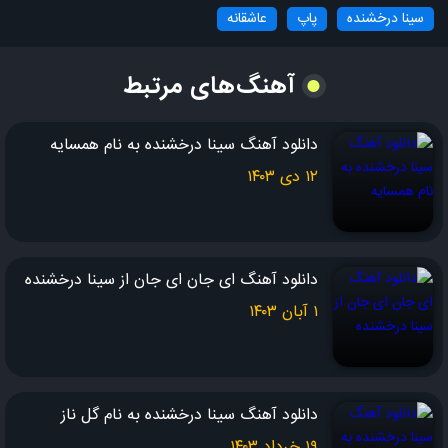
سینا درخشنده
پاپ
عاشقانه
شب و روزم یکیه
دیگه مهم نیست
آهنگ‌های مرتبط
که چی میگن بقیه
کاشکی بفهمی
دانلود آهنگ سینا درخشنده به نام همسایه
درد دیوونه چیه
۱۲ دی ۱۴۰۳
چاره ی دردم تویی آره
نه نگو بهم هیس
بذار بگم حرفامو بت
دانلود آهنگ ای جان ای جان از سینا درخشنده
راستی؟
۱ آبان ۱۴۰۳
تا حالا مثل من
یکیو این جوری تو می خواستی؟
که بشه هر چی
دانلود آهنگ سینا درخشنده به نام گل ناز
پای همه خوب و بدش واستی
۱۹ خرداد ۱۴۰۳