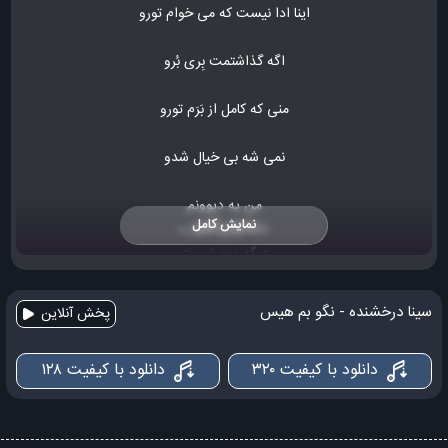
اینا ادا نیست که می خوام تورو
اگه گذاشتمت بِری بُرو
منی که کامل از بَرَم تورو
نمی شه بی خیال شدو
من یه دیوونم
نمایش کامل
شب و روزم یکیه
دیگه مهم نیست
که چی میگن بقیه
سینا درخشنده - نگو بم هیس
پخش آنلاین
کاشکی بفهمی
دانلود با کیفیت ۳۲۰
دانلود با کیفیت ۱۲۸
درد دیوونه چیه
چاره ی دردم تویی آره
من یه دیوونم