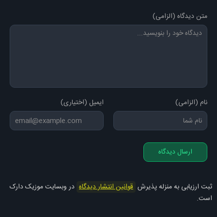
متن دیدگاه (الزامی)
من یه دیوونم
شب و روزم یکیه
دیگه مهم نیست
که چی میگن بقیه
کاشکی بفهمی
درد دیوونه چیه
نام (الزامی)
ایمیل (اختیاری)
چاره ی دردم تویی آره
تو دلیمی تو
اینا ادا نیست که می خوام تورو
ارسال دیدگاه
ملودی : سینا درخشنده
شعر : شقایق امیرعضدی
ثبت ارزیابی به منزله پذیرش
قوانین انتشار دیدگاه
در وبسایت موزیک دارک
تنظیم قطعه : میلاد افشار
است.
میکس و مسترینگ : محمد فلاحی