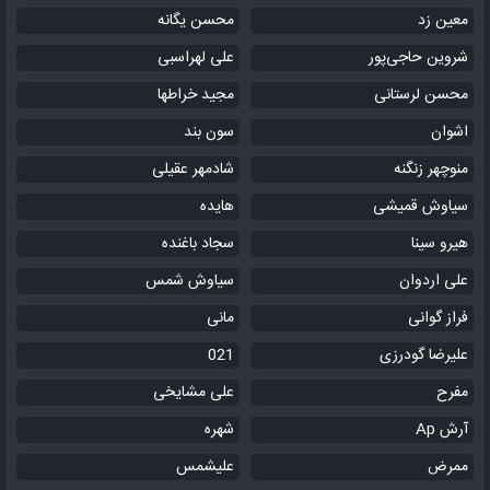
معین زد
محسن یگانه
شروین حاجی‌پور
علی لهراسبی
محسن لرستانی
مجید خراطها
اشوان
سون بند
منوچهر زنگنه
شادمهر عقیلی
سیاوش قمیشی
هایده
هیرو سینا
سجاد باغنده
علی اردوان
سیاوش شمس
فراز گوانی
مانی
علیرضا گودرزی
021
مفرح
علی مشایخی
آرش Ap
شهره
ممرض
علیشمس