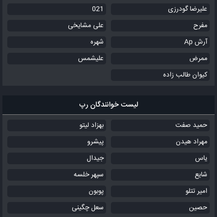
علیرضا گودرزی
021
مفرح
علی مشایخی
آرش Ap
شهره
ممرض
علیشمس
کیوان طالب زاده
لیست خوانندگان رپ
حمید صفت
بهزاد لیتو
مهراد هیدن
پیشرو
یاس
جیدال
شایع
سپهر خلسه
امیر تتلو
پوبون
حصین
سعل چگینی