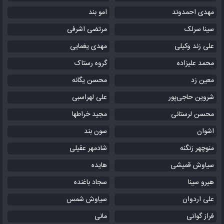
مهدی احمدوند
امو بند
سینا سرلک
مرتضی اشرفی
علی زند وکیلی
مهدی یغمایی
محمد علیزاده
گروه رستاک
معین زد
محسن یگانه
شروین حاجی‌پور
علی لهراسبی
محسن لرستانی
مجید خراطها
اشوان
سون بند
منوچهر زنگنه
شادمهر عقیلی
سیاوش قمیشی
هایده
هیرو سینا
سجاد باغنده
علی اردوان
سیاوش شمس
فراز گوانی
مانی