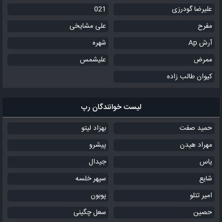
علیرضا گودرزی
021
مفرح
علی مشایخی
آرش Ap
شهره
ممرض
علیشمس
کیوان طالب زاده
لیست خوانندگان رپ
حمید صفت
بهزاد لیتو
مهراد هیدن
پیشرو
یاس
جیدال
شایع
سپهر خلسه
امیر تتلو
پوبون
حصین
سعل چگینی