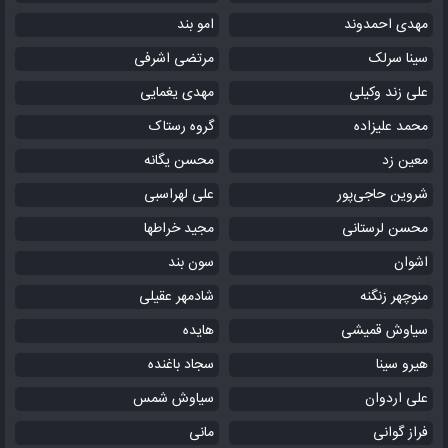
مهدی احمدوند
امو بند
سینا سرلک
مرتضی اشرفی
علی زند وکیلی
مهدی یغمایی
محمد علیزاده
گروه رستاک
معین زد
محسن یگانه
شروین حاجی‌پور
علی لهراسبی
محسن لرستانی
مجید خراطها
اشوان
سون بند
منوچهر زنگنه
شادمهر عقیلی
سیاوش قمیشی
هایده
هیرو سینا
سجاد باغنده
علی اردوان
سیاوش شمس
فراز گوانی
مانی