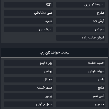
علیرضا گودرزی
021
مفرح
علی مشایخی
آرش Ap
شهره
ممرض
علیشمس
کیوان طالب زاده
لیست خوانندگان رپ
حمید صفت
بهزاد لیتو
مهراد هیدن
پیشرو
یاس
جیدال
شایع
سپهر خلسه
امیر تتلو
پوبون
حصین
سعل چگینی