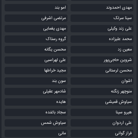
مهدی احمدوند
امو بند
سینا سرلک
مرتضی اشرفی
علی زند وکیلی
مهدی یغمایی
محمد علیزاده
گروه رستاک
معین زد
محسن یگانه
شروین حاجی‌پور
علی لهراسبی
محسن لرستانی
مجید خراطها
اشوان
سون بند
منوچهر زنگنه
شادمهر عقیلی
سیاوش قمیشی
هایده
هیرو سینا
سجاد باغنده
علی اردوان
سیاوش شمس
فراز گوانی
مانی