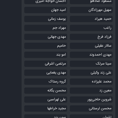
مسعود صادقلو
احسان خواجه امیری
سهیل مهرزادگان
امید جهان
حمید هیراد
یوسف زمانی
راغب
مهراد جم
فرزاد فرخ
مهدی جهانی
سالار عقیلی
حامیم
مهدی احمدوند
امو بند
سینا سرلک
مرتضی اشرفی
علی زند وکیلی
مهدی یغمایی
محمد علیزاده
گروه رستاک
معین زد
محسن یگانه
شروین حاجی‌پور
علی لهراسبی
محسن لرستانی
مجید خراطها
اشوان
سون بند