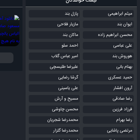
لیست خوانندگان
میثم ابراهیمی
پازل بند
ایوان بند
مازیار فلاحی
محسن ابراهیم زاده
ماکان بند
علی عباسی
احمد سلو
هوروش بند
امیر عباس گلاب
بهنام بانی
علیرضا طلیسچی
حمید عسکری
گرشا رضایی
آرون افشار
علی یاسینی
رضا صادقی
مسیح و آرش
فرزاد فرزین
محسن چاوشی
رضا بهرام
محمدرضا شجریان
مرتضی پاشایی
محمدرضا گلزار