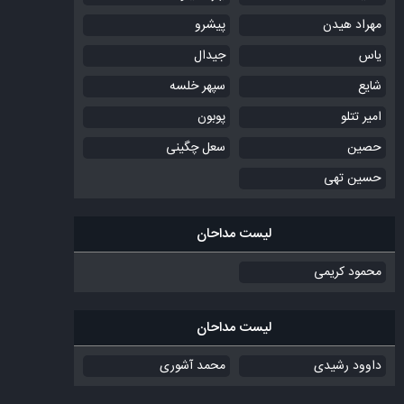
مهراد هیدن
پیشرو
یاس
جیدال
شایع
سپهر خلسه
امیر تتلو
پوبون
حصین
سعل چگینی
حسین تهی
لیست مداحان
محمود کریمی
لیست مداحان
داوود رشیدی
محمد آشوری