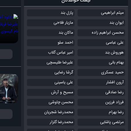
لیست خوانندگان
میثم ابراهیمی
پازل بند
ایوان بند
مازیار فلاحی
محسن ابراهیم زاده
ماکان بند
علی عباسی
احمد سلو
هوروش بند
امیر عباس گلاب
بهنام بانی
علیرضا طلیسچی
حمید عسکری
گرشا رضایی
آرون افشار
علی یاسینی
رضا صادقی
مسیح و آرش
فرزاد فرزین
محسن چاوشی
رضا بهرام
محمدرضا شجریان
مرتضی پاشایی
محمدرضا گلزار