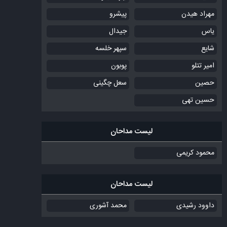
مهراد هیدن
پیشرو
یاس
جیدال
شایع
سپهر خلسه
امیر تتلو
پوبون
حصین
سعل چگینی
حسین تهی
لیست مداحان
محمود کریمی
لیست مداحان
داوود رشیدی
محمد آشوری