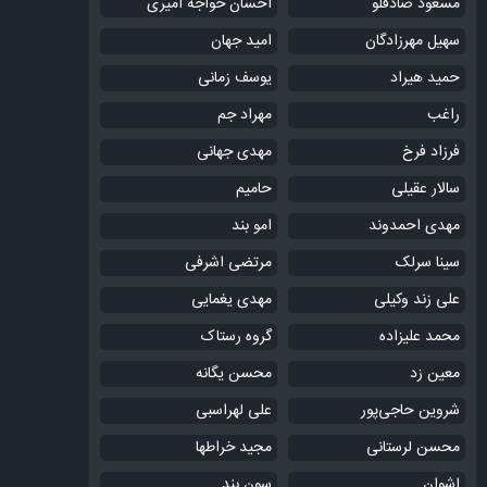
مسعود صادقلو
احسان خواجه امیری
سهیل مهرزادگان
امید جهان
حمید هیراد
یوسف زمانی
راغب
مهراد جم
فرزاد فرخ
مهدی جهانی
سالار عقیلی
حامیم
مهدی احمدوند
امو بند
سینا سرلک
مرتضی اشرفی
علی زند وکیلی
مهدی یغمایی
محمد علیزاده
گروه رستاک
معین زد
محسن یگانه
شروین حاجی‌پور
علی لهراسبی
محسن لرستانی
مجید خراطها
اشوان
سون بند