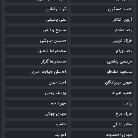
حمید عسکری
گرشا رضایی
آرون افشار
علی یاسینی
رضا صادقی
مسیح و آرش
فرزاد فرزین
محسن چاوشی
رضا بهرام
محمدرضا شجریان
مرتضی پاشایی
محمدرضا گلزار
مسعود صادقلو
احسان خواجه امیری
سهیل مهرزادگان
امید جهان
حمید هیراد
یوسف زمانی
راغب
مهراد جم
فرزاد فرخ
مهدی جهانی
سالار عقیلی
حامیم
مهدی احمدوند
امو بند