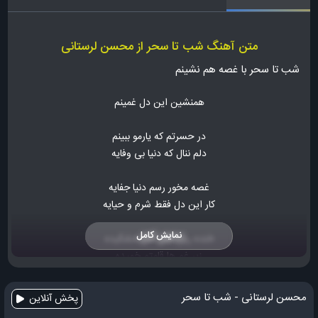
متن آهنگ شب تا سحر از محسن لرستانی
شب تا سحر با غصه هم نشینم
همنشین این دل غمینم
در حسرتم که یارمو ببینم
دلم ننال که دنیا بی وفایه
غصه مخور رسم دنیا جفایه
کار این دل فقط شرم و حیایه
نمایش کامل
خنده روی لبای من خشکیده
زیر غم ها قامتم خمیده
آهوی من ز چنگالم رمیده
محسن لرستانی - شب تا سحر
پخش آنلاین
آهوی من ز چنگالم رمیده