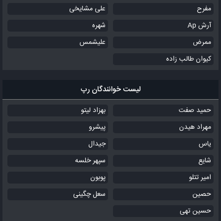
مفرح
علی مشایخی
آرش Ap
شهره
ممرض
علیشمس
کیوان طالب زاده
لیست خوانندگان رپ
حمید صفت
بهزاد لیتو
مهراد هیدن
پیشرو
یاس
جیدال
شایع
سپهر خلسه
امیر تتلو
پوبون
حصین
سعل چگینی
حسین تهی