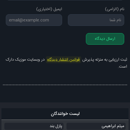
من همون شاخه ای که خم شد
نام (الزامی)
ایمیل (اختیاری)
بود از خداش شکوندن همه قولاش
ریخته همه پلاش چسبیده به صفر و
نمیکنه چیزی جداش
ارسال دیدگاه
دیگه همه میرن تو باش این اشتباه کجاش
میزنه همه دوراشو مال منه غراش
ثبت ارزیابی به منزله پذیرش
قوانین انتشار دیدگاه
در وبسایت موزیک دارک
است.
لیست خوانندگان
میثم ابراهیمی
پازل بند