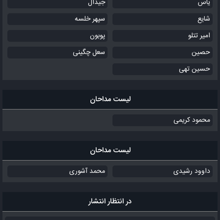
یاس
جیدال
شایع
سپهر خلسه
امیر تتلو
پوبون
حصین
سعل چگینی
حسین تهی
لیست مداحان
محمود کریمی
لیست مداحان
داوود رشیدی
محمد آشوری
در انتظار انتشار