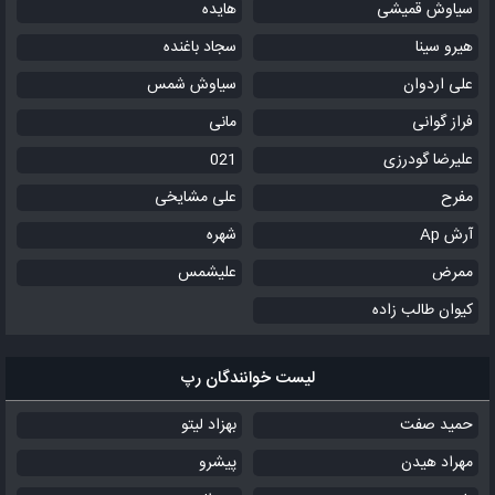
سیاوش قمیشی
هایده
هیرو سینا
سجاد باغنده
علی اردوان
سیاوش شمس
فراز گوانی
مانی
علیرضا گودرزی
021
مفرح
علی مشایخی
آرش Ap
شهره
ممرض
علیشمس
کیوان طالب زاده
لیست خوانندگان رپ
حمید صفت
بهزاد لیتو
مهراد هیدن
پیشرو