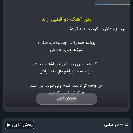
متن آهنگ دو قطبی از لنا
بود از خداش شکونده همه قولاش
ریخته همه پلاش چسبیده به صفر و
نمیکنه چیزی جداش
دیگه همه میرن تو باش این اشتباه کجاش
میزنه همه دوراشو مال منه غراش
من واسه تو از همه کندم ولی نبوده این حقم
جا تو نی کسی تو قلبم
نمایش کامل
میوفتم یادت همش هی میگیره دردم
میگیره دل تنگم دورت نبودن اینا قبلا
لنا ~ دو قطبی
پخش آنلاین
کین اصلا میگیره خندهام