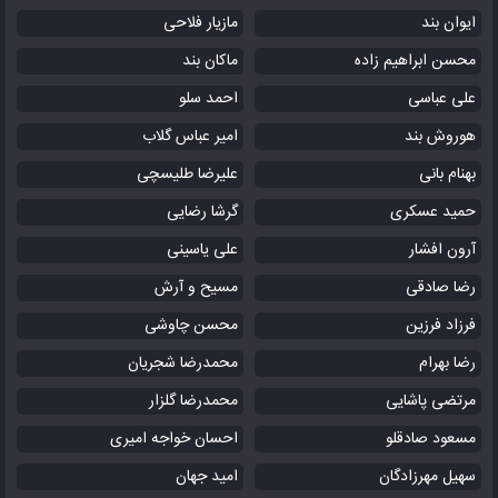
ایوان بند
مازیار فلاحی
محسن ابراهیم زاده
ماکان بند
علی عباسی
احمد سلو
هوروش بند
امیر عباس گلاب
بهنام بانی
علیرضا طلیسچی
حمید عسکری
گرشا رضایی
آرون افشار
علی یاسینی
رضا صادقی
مسیح و آرش
فرزاد فرزین
محسن چاوشی
رضا بهرام
محمدرضا شجریان
مرتضی پاشایی
محمدرضا گلزار
مسعود صادقلو
احسان خواجه امیری
سهیل مهرزادگان
امید جهان