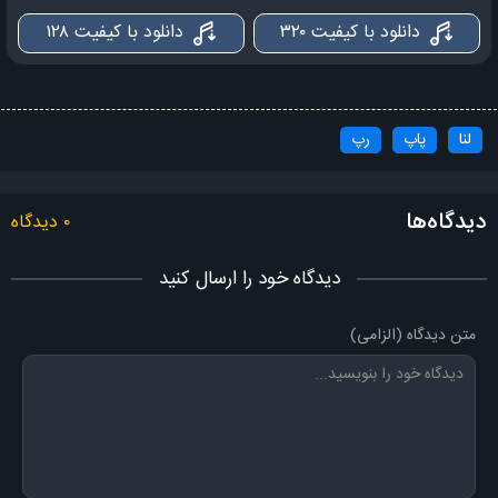
به کسی اعتمادی نیست
دانلود با کیفیت ۳۲۰
دانلود با کیفیت ۱۲۸
به این آدما اعتباری نیست
هیچ اتفاقی اتفاقی نیست
لنا
پاپ
رپ
همه رفتن بذار بگم سنگم من
به هیشکی احتیاجی نیست
دیدگاه‌ها
۰ دیدگاه
میفهمی عشق یه بازی نیست
یه انتخاب اشتباهی نیست
دیدگاه خود را ارسال کنید
واسه شکستن جا نداره قلبم من
هنوز زنده ام ولی تهش مرد گل تو دیگه پژمرد
متن دیدگاه (الزامی)
نخوابیدم ساعت پنج شد اه دلم دوباره تنگ شد
نبودی هیچ وقت ندیدی تهشو گفتم میشه ولی نشد
چشامو سیل برد واسه تو شب شد