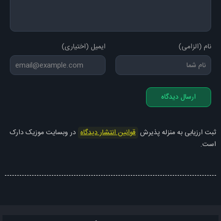
تو این وضعیت غم پیشه
وقتی اندیشه رو کندین از ریشه
وقتی دست به طلا میزنی سنگ میشه
نام (الزامی)
ایمیل (اختیاری)
مگه صفرارو برداریم حل میشه
هر بار دلمو به دریا زدم
یه کاری کردین که الان یه دریا زدم
ارسال دیدگاه
انگار هیچ چیزی کارساز نیست
حتی دعای خیر پدر مادرم
ثبت ارزیابی به منزله پذیرش
قوانین انتشار دیدگاه
در وبسایت موزیک دارک
تف تو این خاورمیانه
است.
که از ایران ساخت یه مادر دیوانه
شدم با همه چی بیگانه
درد و دلا تو حافظه م دیوانه
بنویسمش که قضیه س دستبند
ننویسمم میکنه اذیت دستم