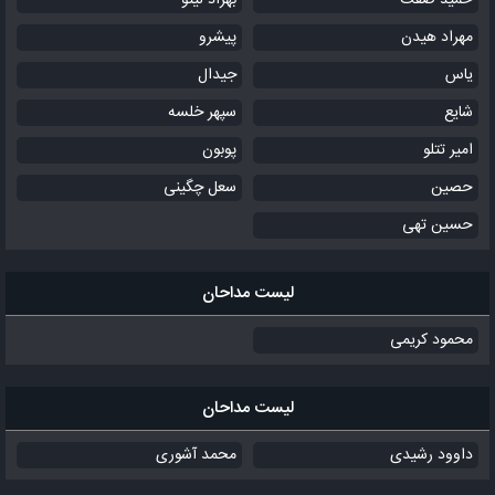
حمید صفت
بهزاد لیتو
مهراد هیدن
پیشرو
یاس
جیدال
شایع
سپهر خلسه
امیر تتلو
پوبون
حصین
سعل چگینی
حسین تهی
لیست مداحان
محمود کریمی
لیست مداحان
داوود رشیدی
محمد آشوری