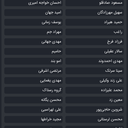
میزون نیستم حر**وم زاده
مسعود صادقلو
احسان خواجه امیری
سهیل مهرزادگان
امید جهان
کدوم خدایی شاخ به توی چموش داده
حمید هیراد
بعد مرگم بگین میزد مرحوم باده
یوسف زمانی
یه آب خوش پایین نرفت از گلوش ساده ولی
راغب
مهراد جم
نساختیم توی سایه ها لونه
فرزاد فرخ
مهدی جهانی
سالار عقیلی
حامیم
که هر مادر داغداری دایه هامونه
من که توی کوفه جیگرم سوخت
مهدی احمدوند
امو بند
فرق ما تو خ*ایه هامونه
سینا سرلک
مرتضی اشرفی
انگار وسط حموم فینم
علی زند وکیلی
مهدی یغمایی
بد دهنیمم میاد از رو کینه م
محمد علیزاده
گروه رستاک
من دارم گ*اییده میشم
معین زد
محسن یگانه
توقع داری چی بگم اندوه گینم
شروین حاجی‌پور
علی لهراسبی
این حرفا نمیکنن خالیم که
محسن لرستانی
مجید خراطها
از جوونی چیزی نشد حالیم که