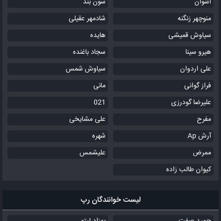
اشوان
سون بند
گناهش پای اینا پای اونا پای مردم
منوچهر زنگنه
شادمهر عقیلی
حتی پای مامان بابام با اینکه
سیاوش قمیشی
هایده
مدیون خونه س جثه و رشد این آدم
هیرو سینا
سجاد باغنده
اما کاش به حرف خونواده گوش نمیدادم
علی اردوان
سیاوش شمس
از بچگی یه چیزایی مونده تو یادم
فراز گوانی
مانی
کشتنم با عقاید خشک این عالم
علیرضا گودرزی
021
طفلیا خودشونم آسیب دیده بودن و لوش
مفرح
نمیدادن
علی مشایخی
حالا منی که فحش نمیدادم
آرش Ap
شهره
ممرض
علیشمس
با همه تو نزاعم پدر کشتگی دارم
کیوان طالب زاده
مردم دنیا همو دوست دارن
تمام
لیست خوانندگان رپ