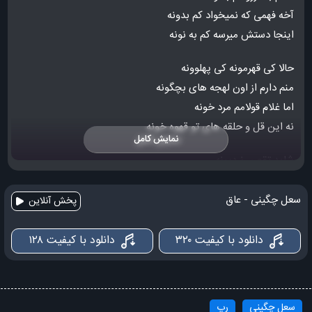
آخه فهمی که نمیخواد کم بدونه
اینجا دستش میرسه کم به نونه
حالا کی قهرمونه کی پهلوونه
منم دارم از اون لهجه های بچگونه
اما غلام قولامم مرد خونه
نه این قل و حلقه های تو قهوه خونه
نمایش کامل
شاید تقصیر نردبونه
نمیشه گفت هرکی بالایه چرب زبونه
شاید تقصیر چنگمونه
سعل چگینی - عاق
پخش آنلاین
که به هرجایی میزنیم جنگمونه
دانلود با کیفیت ۳۲۰
دانلود با کیفیت ۱۲۸
شاید شایدم واقعا شانمونه
که این همه پروانه شمع یه دونه
شاید کارمای جدمونه
سعل چگینی
رپ
یا شایدم نه اصلا حقمونه