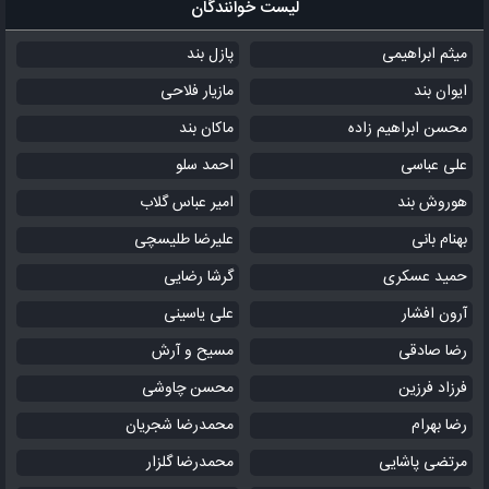
لیست خوانندگان
میگه حرفات منطقی نی
میثم ابراهیمی
پازل بند
منطق چه ک*سشریه تو این وضعیت اصلا
ایوان بند
مازیار فلاحی
بی وجود وقتی قلمم این درد و میسرود
محسن ابراهیم زاده
ماکان بند
میدونست این حرفا حرفای توام هست
علی عباسی
احمد سلو
پس نیازی نیست به شنود
هوروش بند
من داره جوونیم میره
امیر عباس گلاب
بهنام بانی
علیرضا طلیسچی
جا اینکه جاشو آب و جارو کنم
حمید عسکری
گرشا رضایی
نشستم موهاشو پارو کنم
آرون افشار
علی یاسینی
حالم خوش نیست نذارین پا رو دمم
چشمام میرن له و لوردم
رضا صادقی
مسیح و آرش
فرزاد فرزین
محسن چاوشی
چشمام میان توی نبردم
رضا بهرام
محمدرضا شجریان
این وسطم جوونیم رفت
پی ش کجا بگردم
مرتضی پاشایی
محمدرضا گلزار