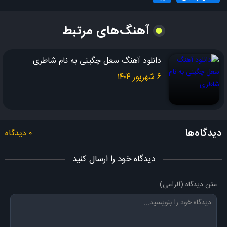
برات بیارم چند نمونه
آهنگ‌های مرتبط
مگه میشه این همه دویید نرسید
به ته رسید این سررسید
دانلود آهنگ سعل چگینی به نام شاطری
بیا پایین از خر شیطون
۶ شهریور ۱۴۰۴
بیا خودم برات میگیرم یه جعبه سیب اصلا
تو این مملکت یهویی
هرکی بیاد می*گاد دهنتو به نوعی
دیدگاه‌ها
مگه مهمه که میدویی یا ولویی
۰ دیدگاه
وقتی که نمیدونی باس بخوری چه گ*هی
دیدگاه خود را ارسال کنید
یه آدم عادیمو دو روزه زندگیم
متن دیدگاه (الزامی)
رفتمم نذارین سنگ روی مزارم
به من چه توده و حذب اصلاح و اصول
د ک*سک*شا مگه من سیاستمدارم