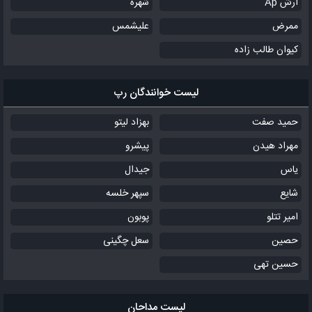
آرش Ap
شهره
ممرض
علیشمس
کیوان طالب زاده
لیست خوانندگان رپ
حمید صفت
بهزاد لیتو
مهراد هیدن
پیشرو
یاس
جیدال
شایع
سپهر خلسه
امیر تتلو
پوبون
حصین
سعل چگینی
حسین تهی
لیست مداحان