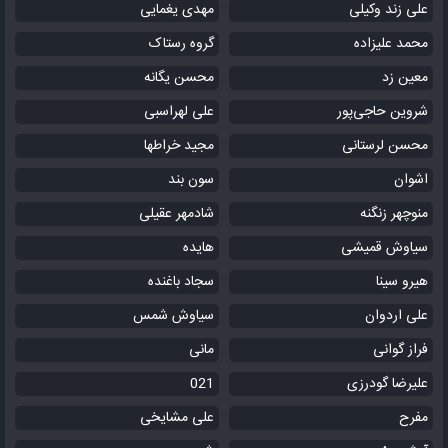
علی زند وکیلی
مهدی یغمایی
محمد علیزاده
گروه رستاک
معین زد
محسن یگانه
شروین حاجی‌پور
علی لهراسبی
محسن لرستانی
مجید خراطها
اشوان
سون بند
منوچهر زنگنه
شادمهر عقیلی
سیاوش قمیشی
هایده
هیرو سینا
سجاد باغنده
علی اردوان
سیاوش شمس
فراز گوانی
مانی
علیرضا گودرزی
021
مفرح
علی مشایخی