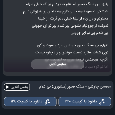
رفیق من سنگ صبور غم هام به دیدنم بیا که خیلی تنهام
هیشکی نمیفهمه چه حالی دارم چه دنیای رو به زوالی دارم
مجنونم و دل زده از لیلیا خیلی دلم گرفته از خیلیا
نمونده از جوونیام نشونی پیر شدم پیر تو ای جوونی
پیر شدم پیر تو ای جوونی
تنهای بی سنگ صبور خونه ی سرد و سوت و کور
توی شبات ستاره نیست موندی و راه چاره نیست
اگرچه هیچکس نیومد سری به تنهاییت نزد
نمایش کامل
اما تو کوه درد باش طاقت بیار و مرد باش
تنهای بی سنگ صبور خونه ی سرد و سوت و کور
توی شبات ستاره نیست موندی و راه چاره نیست
محسن چاوشی - سنگ صبور (سنتوری) بی کلام
پخش آنلاین
اگر بیای همونجوری که بودی کم میارن حسودا از حسودی
صدای سازم همه جا پر شده هرکی شنیده از خودش بیخوده
دانلود با کیفیت ۳۲۰
دانلود با کیفیت ۱۲۸
اما خودم پر شدم از گلایه هیچی ازم نمونده جز یه سایه