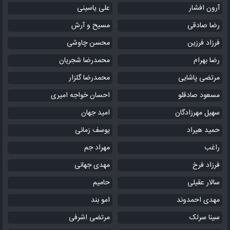
آرون افشار
علی یاسینی
رضا صادقی
مسیح و آرش
فرزاد فرزین
محسن چاوشی
رضا بهرام
محمدرضا شجریان
مرتضی پاشایی
محمدرضا گلزار
مسعود صادقلو
احسان خواجه امیری
سهیل مهرزادگان
امید جهان
حمید هیراد
یوسف زمانی
راغب
مهراد جم
فرزاد فرخ
مهدی جهانی
سالار عقیلی
حامیم
مهدی احمدوند
امو بند
سینا سرلک
مرتضی اشرفی