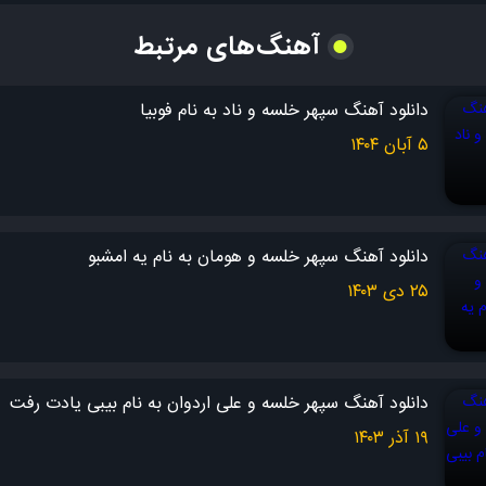
تویی قسمت پر لیوانم
آهنگ‌های مرتبط
بات آرومِ خلِ دیوانم
تا وقتی که هستی پیشم
دانلود آهنگ سپهر خلسه و ناد به نام فوبیا
هر جای این کره ایرانم
۵ آبان ۱۴۰۴
همه درداتو بده من تو بیا عشقم امشبو برقص بام
همه اشکاتو بده من تو بخند و بیا تکیه کن به دستام
ساقی ساقی ساقی ساقی
دانلود آهنگ سپهر خلسه و هومان به نام یه امشبو
۲۵ دی ۱۴۰۳
ساقی دارم میشم خالی کم کم
هیچوقت نبودیم ما عادی عمدا
تویی عاشق بازی دادن
دانلود آهنگ سپهر خلسه و علی اردوان به نام بیبی یادت رفت
منم عاشق بازی کردن
۱۹ آذر ۱۴۰۳
میخوام ببینم من خوشحالیتو