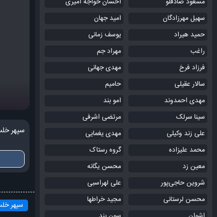
مسعود صادقلو
احسان خواجه امیری
سهیل مهرزادگان
امید جهان
حمید هیراد
یوسف زمانی
راغب
مهراد جم
فرزاد فرخ
مهدی جهانی
سالار عقیلی
حامیم
مهدی احمدوند
امو بند
سینا سرلک
مرتضی اشرفی
سپهر خل
علی زند وکیلی
مهدی یغمایی
محمد علیزاده
گروه رستاک
معین زد
محسن یگانه
شروین حاجی‌پور
علی لهراسبی
محسن لرستانی
مجید خراطها
سپهر خل
اشوان
سون بند