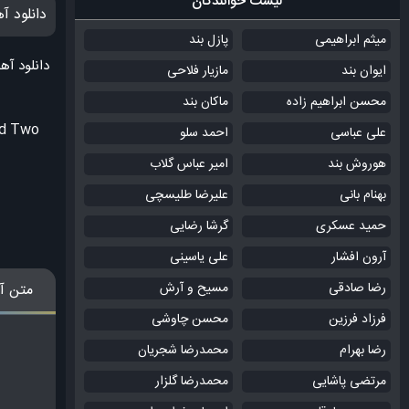
لیست خوانندگان
دانلود آ
میثم ابراهیمی
پازل بند
دانلود آ
ایوان بند
مازیار فلاحی
محسن ابراهیم زاده
ماکان بند
nd Two
علی عباسی
احمد سلو
هوروش بند
امیر عباس گلاب
بهنام بانی
علیرضا طلیسچی
حمید عسکری
گرشا رضایی
آرون افشار
علی یاسینی
رضا صادقی
مسیح و آرش
متن آ
فرزاد فرزین
محسن چاوشی
رضا بهرام
محمدرضا شجریان
مرتضی پاشایی
محمدرضا گلزار