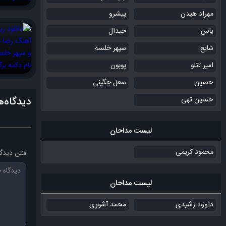
مهراد هیدن
پیشرو
یاس
جیدال
شایع
سپهر خلسه
امیر تتلو
پوبون
حصین
سعل چگینی
حسین تهی
دیدگاه‌ه
لیست مداحان
محمود کریمی
متن دیدگا
لیست مداحان
داوود رشیدی
محمد آشوری