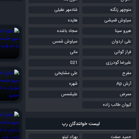
منوچهر زنگنه
شادمهر عقیلی
سیاوش قمیشی
هایده
هیرو سینا
سجاد باغنده
علی اردوان
سیاوش شمس
فراز گوانی
مانی
علیرضا گودرزی
021
مفرح
علی مشایخی
آرش Ap
شهره
ممرض
علیشمس
کیوان طالب زاده
لیست خوانندگان رپ
حمید صفت
بهزاد لیتو