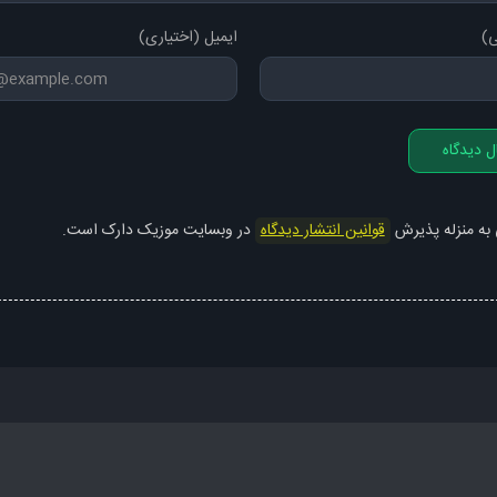
ی)
ایمیل (اختیاری)
همه درداتو بده من تو بیا عشقم امشبو برقص بام
همه اشکاتو بده من تو بخند و بیا تکیه کن به دستام
ساقی ساقی
ل دیدگاه
 به منزله پذیرش
قوانین انتشار دیدگاه
در وبسایت موزیک دارک است.