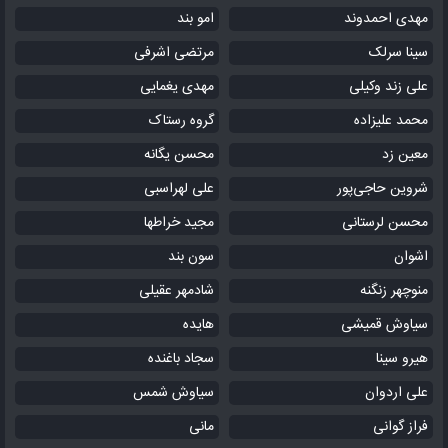
مهدی احمدوند
امو بند
سینا سرلک
مرتضی اشرفی
علی زند وکیلی
مهدی یغمایی
محمد علیزاده
گروه رستاک
معین زد
محسن یگانه
شروین حاجی‌پور
علی لهراسبی
محسن لرستانی
مجید خراطها
اشوان
سون بند
منوچهر زنگنه
شادمهر عقیلی
سیاوش قمیشی
هایده
هیرو سینا
سجاد باغنده
علی اردوان
سیاوش شمس
فراز گوانی
مانی