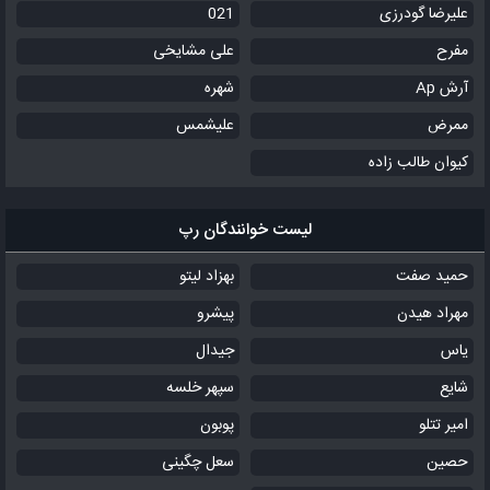
علیرضا گودرزی
021
مفرح
علی مشایخی
آرش Ap
شهره
ممرض
علیشمس
کیوان طالب زاده
لیست خوانندگان رپ
حمید صفت
بهزاد لیتو
مهراد هیدن
پیشرو
یاس
جیدال
شایع
سپهر خلسه
امیر تتلو
پوبون
حصین
سعل چگینی