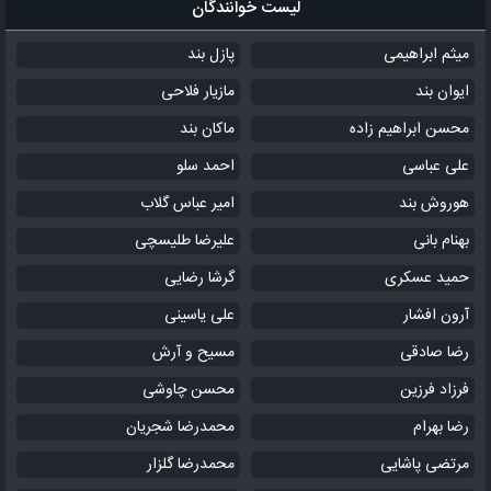
لیست خوانندگان
میثم ابراهیمی
پازل بند
ایوان بند
مازیار فلاحی
محسن ابراهیم زاده
ماکان بند
علی عباسی
احمد سلو
هوروش بند
امیر عباس گلاب
بهنام بانی
علیرضا طلیسچی
حمید عسکری
گرشا رضایی
آرون افشار
علی یاسینی
رضا صادقی
مسیح و آرش
فرزاد فرزین
محسن چاوشی
رضا بهرام
محمدرضا شجریان
مرتضی پاشایی
محمدرضا گلزار