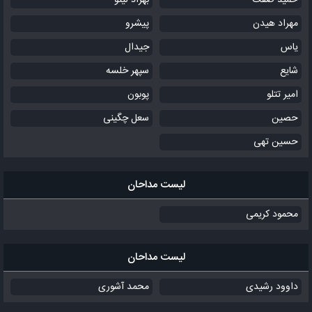
حمید صفت
بهزاد لیتو
مهراد هیدن
پیشرو
یاس
جیدال
شایع
سپهر خلسه
امیر تتلو
پوبون
حصین
سعل چگینی
حسین تهی
لیست مداحان
محمود کریمی
لیست مداحان
داوود رشیدی
محمد آشوری