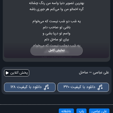
ﺑﻬﺘﺮﻳﻦ ﺗﺼﻮﻳﺮ دﻧﻴﺎ واﺳﻪ ﻣﻦ رﻧﮓ ﭼﺸﺎﺗﻪ
ﮔﺮه اﺧﻤﺎﺗﻮ ﻣﻦ وا می‌کنم ﻫﺮ ﺟﻮری ﺑﺎﺷﻪ
ﻳﻪ ﺷﺐ دو ﺷﺐ ﻧﻴﺴﺖ ﻛﻪ می‌خوام
ﺑﺎﺷﻰ ﺗﻮ ﺻﺎﺣﺐ دﻟﻢ
واﺳﻢ ﺗﻮ درﻳﺎ ﺑﺸﻰ و
ﺑﻴﺎی ﺗﻮ ﺳﺎﺣﻞ دﻟﻢ
ﻳﻪ ﺷﺐ دوﺷﺐ ﻧﻴﺴﺖ ﻛﻪ می‌خوام
نمایش کامل
ﻳﻪ ﭼﻴﺰﻳﻮ ﺑﻬﺖ ﺑﮕﻢ
اﻳﻦ ﺟﺎده ﻋﺸﻖ و ﻓﻘﻄ
دﻟﻢ می‌خواد ﺑﺎ ﺗﻮ ﺑﺮم
علی عباسی ~ ساحل
پخش آنلاین
آرزوم اﻳﻨﻪ ﻛﻪ ﺑﺎ ﺗﻮ ﺑﺮﺳﻢ ﺑﻪ آرزوﻫﺎم
ﻫﻤﺴﻔﺮ ﺑﺸﻴﻢ دوﺗﺎﻳﻰ ﭘﺎﺑﻪ ﭘﺎ ﺗﺎ ﺗﻪ دﻧﻴﺎ
دانلود با کیفیت ۳۲۰
دانلود با کیفیت ۱۲۸
نکنه تنهام بزاری وسط این همه رویا
ﻳﻪ ﺷﺐ دو ﺷﺐ ﻧﻴﺴﺖ ﻛﻪ می‌خوام
ﺑﺎﺷﻰ ﺗﻮ ﺻﺎﺣﺐ دﻟﻢ
علی عباسی
پاپ
عاشقانه
واﺳﻢ ﺗﻮ درﻳﺎ ﺑﺸﻰ و