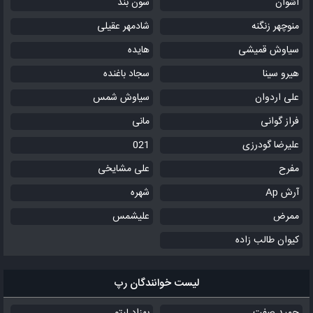
اشوان
سون بند
منوچهر زنگنه
شادمهر عقیلی
سیاوش قمیشی
هایده
هیرو سینا
سجاد باغنده
علی اردوان
سیاوش شمس
فراز گوانی
مانی
علیرضا گودرزی
021
مفرح
علی مشایخی
آرش Ap
شهره
ممرض
علیشمس
کیوان طالب زاده
لیست خوانندگان رپ