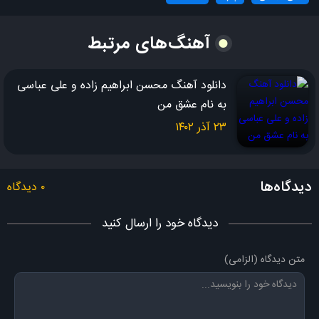
ﺑﻴﺎی ﺗﻮ ﺳﺎﺣﻞ دﻟﻢ
ﻳﻪ ﺷﺐ دوﺷﺐ ﻧﻴﺴﺖ ﻛﻪ می‌خوام
آهنگ‌های مرتبط
ﻳﻪ ﭼﻴﺰﻳﻮ ﺑﻬﺖ ﺑﮕﻢ
اﻳﻦ ﺟﺎده ﻋﺸﻖ و ﻓﻘﻄ
دﻟﻢ می‌خواد ﺑﺎ ﺗﻮ ﺑﺮم
دانلود آهنگ محسن ابراهیم زاده و علی عباسی
به نام عشق من
علی عباسی
۲۳ آذر ۱۴۰۲
علی بیات
دیدگاه‌ها
۰ دیدگاه
دیدگاه خود را ارسال کنید
متن دیدگاه (الزامی)