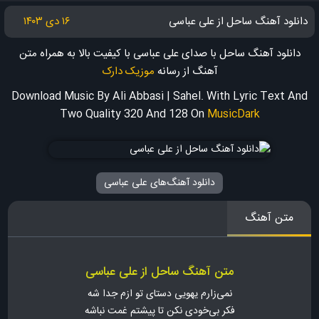
دانلود آهنگ ساحل از علی عباسی
۱۶ دی ۱۴۰۳
دانلود آهنگ ساحل با صدای علی عباسی با کیفیت بالا به همراه متن
آهنگ
از رسانه
موزیک دارک
Download Music By Ali Abbasi | Sahel. With Lyric Text And
Two Quality 320 And 128
On
MusicDark
دانلود آهنگ‌های علی عباسی
متن آهنگ
متن آهنگ ساحل از علی عباسی
نمی‌زارم ﻳﻬﻮﻳﻰ دﺳﺘﺎی ﺗﻮ ازم ﺟﺪا ﺷﻪ
ﻓﻜﺮ بی‌خودی ﻧﻜﻦ ﺗﺎ ﭘﻴﺸﺘﻢ ﻏﻤﺖ ﻧﺒﺎﺷﻪ