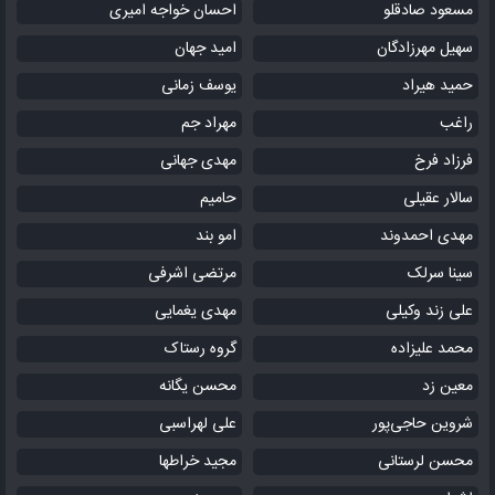
مسعود صادقلو
احسان خواجه امیری
سهیل مهرزادگان
امید جهان
حمید هیراد
یوسف زمانی
راغب
مهراد جم
فرزاد فرخ
مهدی جهانی
سالار عقیلی
حامیم
مهدی احمدوند
امو بند
سینا سرلک
مرتضی اشرفی
علی زند وکیلی
مهدی یغمایی
محمد علیزاده
گروه رستاک
معین زد
محسن یگانه
شروین حاجی‌پور
علی لهراسبی
محسن لرستانی
مجید خراطها