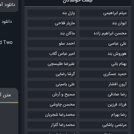
لیست خوانندگان
دانلود 
میثم ابراهیمی
پازل بند
دانلود
ایوان بند
مازیار فلاحی
محسن ابراهیم زاده
ماکان بند
nd Two
علی عباسی
احمد سلو
هوروش بند
امیر عباس گلاب
بهنام بانی
علیرضا طلیسچی
حمید عسکری
گرشا رضایی
آرون افشار
علی یاسینی
رضا صادقی
مسیح و آرش
متن آ
فرزاد فرزین
محسن چاوشی
رضا بهرام
محمدرضا شجریان
مرتضی پاشایی
محمدرضا گلزار