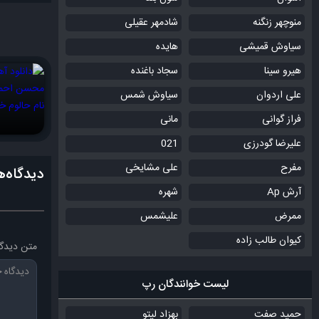
منوچهر زنگنه
شادمهر عقیلی
سیاوش قمیشی
هایده
هیرو سینا
سجاد باغنده
علی اردوان
سیاوش شمس
فراز گوانی
مانی
علیرضا گودرزی
021
مفرح
علی مشایخی
دیدگاه‌ه
آرش Ap
شهره
ممرض
علیشمس
کیوان طالب زاده
متن دیدگا
لیست خوانندگان رپ
حمید صفت
بهزاد لیتو