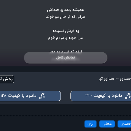
همیشه زنده بو صداش
هرکی که از حال مو خوند
یه غربتی نسیبمه
من حونه و مردم خوم
ایقد که نیترم یه دف
نمایش کامل
یدونه ا گنج بخوم
بل تا بگوم بل تا بگوم
مدی ~ صدای تو
پخش آنل
تو حونمی تو بونمی
حال دل ساده‌ی مو
دانلود با کیفیت ۳۲۰
دانلود با کیفیت ۱۲۸
ری زونله چی یه مثل
امیدیم که برد غم
قلبومه که همیشه شل
حمدی
محلی
لری