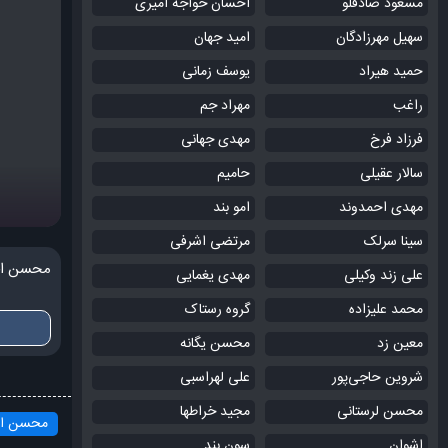
مسعود صادقلو
احسان خواجه امیری
سهیل مهرزادگان
امید جهان
حمید هیراد
یوسف زمانی
راغب
مهراد جم
فرزاد فرخ
مهدی جهانی
سالار عقیلی
حامیم
مهدی احمدوند
امو بند
سینا سرلک
مرتضی اشرفی
محسن اح
علی زند وکیلی
مهدی یغمایی
محمد علیزاده
گروه رستاک
معین زد
محسن یگانه
شروین حاجی‌پور
علی لهراسبی
محسن لرستانی
مجید خراطها
محسن ا
اشوان
سون بند