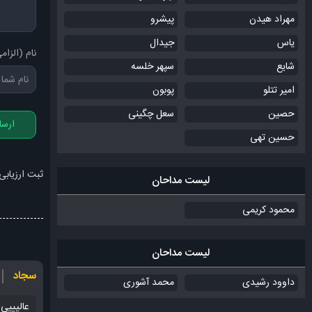
مهراد هیدن
پیشرو
یاس
جیدال
نام (الزام
شایع
سپهر خلسه
امیر تتلو
پوبون
حصین
سعل چگینی
ارسا
حسین تهی
ثبت ارزیابی
لیست مداحان
محمود کریمی
لیست مداحان
سجاد
داوود رشیدی
محمد آشوری
عالیییی