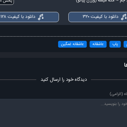
پخش آنل
یکم دیگه بمون بذار اصن دیر شه
دانلود با کیفیت ۳۲۰
دانلود با کیفیت ۱۲۸
کاشه بشه بیاد یه روزی بیایی و نری
مگه نمیدونی من چقدر دلم تنگ میشه برات
پاپ
عاشقانه
عاشقانه غمگین
ا
دیدگاه خود را ارسال کنید
ه (الزامی)