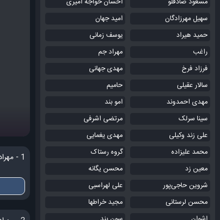
مسعود صادقلو
احسان خواجه امیری
سهیل مهرزادگان
امید جهان
حمید هیراد
یوسف زمانی
راغب
مهراد جم
فرزاد فرخ
مهدی جهانی
سالار عقیلی
حامیم
مهدی احمدوند
امو بند
سینا سرلک
مرتضی اشرفی
علی زند وکیلی
مهدی یغمایی
محمد علیزاده
گروه رستاک
1 - مهراد جم ~ مگه میشه
معین زد
محسن یگانه
شروین حاجی‌پور
علی لهراسبی
محسن لرستانی
مجید خراطها
اشوان
سون بند