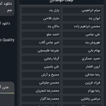
لیست خوانندگان
دانلود آ
جم
میثم ابراهیمی
پازل بند
ایوان بند
مازیار فلاحی
دانلود 
محسن ابراهیم زاده
ماکان بند
علی عباسی
احمد سلو
 Quality
هوروش بند
امیر عباس گلاب
بهنام بانی
علیرضا طلیسچی
حمید عسکری
گرشا رضایی
آرون افشار
علی یاسینی
رضا صادقی
مسیح و آرش
فرزاد فرزین
محسن چاوشی
متن آ
رضا بهرام
محمدرضا شجریان
مرتضی پاشایی
محمدرضا گلزار