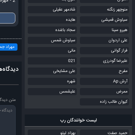
2 - مهراد جم ~ مگه میشه (ورژن پیانو)
منوچهر زنگنه
شادمهر عقیلی
سیاوش قمیشی
هایده
هیرو سینا
سجاد باغنده
علی اردوان
سیاوش شمس
مهراد جم
فراز گوانی
مانی
علیرضا گودرزی
021
دیدگاه‌ه
مفرح
علی مشایخی
آرش Ap
شهره
ممرض
علیشمس
متن دیدگا
کیوان طالب زاده
لیست خوانندگان رپ
حمید صفت
بهزاد لیتو