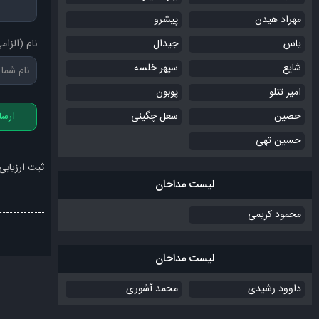
مهراد هیدن
پیشرو
یاس
جیدال
نام (الزام
شایع
سپهر خلسه
امیر تتلو
پوبون
حصین
سعل چگینی
ارسا
حسین تهی
ثبت ارزیابی
لیست مداحان
محمود کریمی
لیست مداحان
داوود رشیدی
محمد آشوری