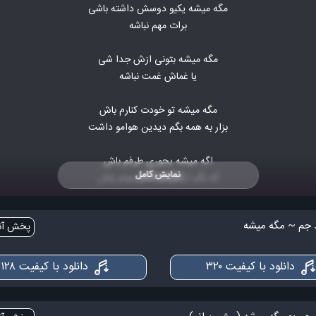
مگه میشه یکیو دوسش داشته باشی
برات مهم نباشه
مگه میشه بتونی ازش جدا شی
یا غماش غمت نباشه
مگه میشه تو خودت کنارم باش
بزار به همه بگم دیدین هوامو داشت
اگه میشه یجوری طرفم باش
نمایش کامل
که بگم ارزش داشت بمونم پاش
هرجا من پیشت نبودم
پخش آنل
خالی کن جامو خودت
نکنه یادم نیفتی
دانلود با کیفیت ۳۲۰
دانلود با کیفیت ۱۲۸
وقتی پر باشه دورت
آخه مگه میشه چشام از دیدنت سیر شه