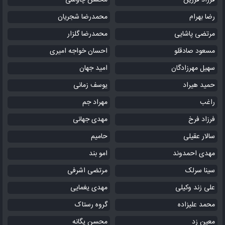
فرزاد فرزین
محسن چاوشی
رضا بهرام
محمدرضا شجریان
مرتضی پاشایی
محمدرضا گلزار
مسعود صادقلو
احسان خواجه امیری
سهیل مهرزادگان
امید جهان
حمید هیراد
یوسف زمانی
راغب
مهراد جم
فرزاد فرخ
مهدی جهانی
سالار عقیلی
حامیم
مهدی احمدوند
امو بند
سینا سرلک
مرتضی اشرفی
علی زند وکیلی
مهدی یغمایی
محمد علیزاده
گروه رستاک
معین زد
محسن یگانه