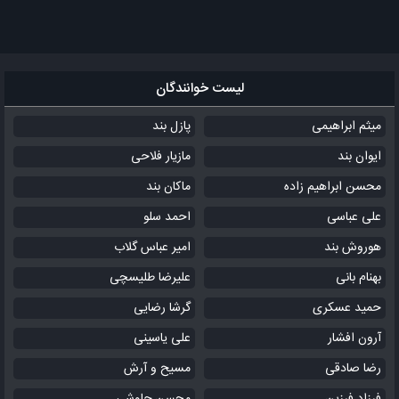
لیست خوانندگان
میثم ابراهیمی
پازل بند
ایوان بند
مازیار فلاحی
محسن ابراهیم زاده
ماکان بند
علی عباسی
احمد سلو
هوروش بند
امیر عباس گلاب
بهنام بانی
علیرضا طلیسچی
حمید عسکری
گرشا رضایی
آرون افشار
علی یاسینی
رضا صادقی
مسیح و آرش