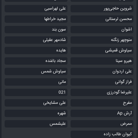
شروین حاجی‌پور
علی لهراسبی
محسن لرستانی
مجید خراطها
اشوان
سون بند
منوچهر زنگنه
شادمهر عقیلی
سیاوش قمیشی
هایده
هیرو سینا
سجاد باغنده
علی اردوان
سیاوش شمس
فراز گوانی
مانی
علیرضا گودرزی
021
مفرح
علی مشایخی
آرش Ap
شهره
ممرض
علیشمس
کیوان طالب زاده