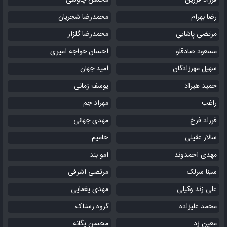
فرزاد فرزین
محسن چاوشی
رضا بهرام
محمدرضا شجریان
مرتضی پاشایی
محمدرضا گلزار
مسعود صادقلو
احسان خواجه امیری
سهیل مهرزادگان
امید جهان
حمید هیراد
یوسف زمانی
راغب
مهراد جم
فرزاد فرخ
مهدی جهانی
سالار عقیلی
حامیم
مهدی احمدوند
امو بند
سینا سرلک
مرتضی اشرفی
علی زند وکیلی
مهدی یغمایی
محمد علیزاده
گروه رستاک
معین زد
محسن یگانه