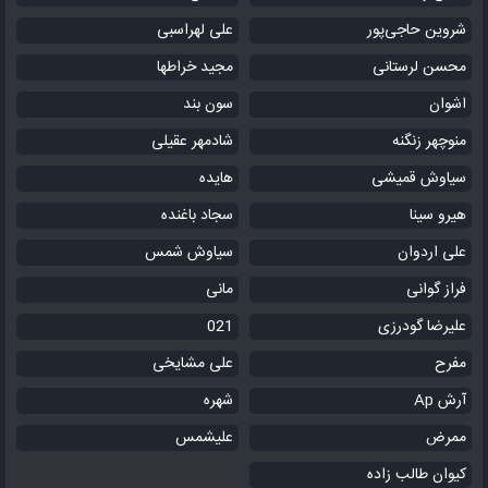
شروین حاجی‌پور
علی لهراسبی
محسن لرستانی
مجید خراطها
اشوان
سون بند
منوچهر زنگنه
شادمهر عقیلی
سیاوش قمیشی
هایده
هیرو سینا
سجاد باغنده
علی اردوان
سیاوش شمس
فراز گوانی
مانی
علیرضا گودرزی
021
مفرح
علی مشایخی
آرش Ap
شهره
ممرض
علیشمس
کیوان طالب زاده