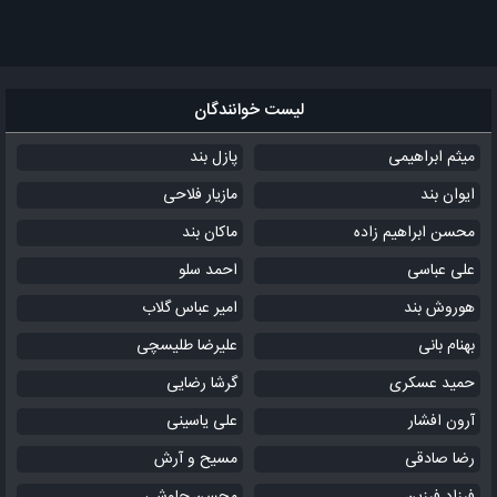
لیست خوانندگان
میثم ابراهیمی
پازل بند
ایوان بند
مازیار فلاحی
محسن ابراهیم زاده
ماکان بند
علی عباسی
احمد سلو
هوروش بند
امیر عباس گلاب
بهنام بانی
علیرضا طلیسچی
حمید عسکری
گرشا رضایی
آرون افشار
علی یاسینی
رضا صادقی
مسیح و آرش