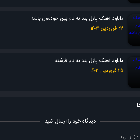
دلمو کرده دیوونه حـــالا
دانلود آهنگ پازل بند به نام بین خودمون باشه
دوسش دارم…
۲۶ فروردین ۱۴۰۳
دوسم نداره… دل بی قــــراره…
دانلود آهنگ پازل بند به نام فرشته
اون قلب منــو آتیش می زنه
۲۵ فروردین ۱۴۰۳
درگیرشم و نه! اما نمی دونه
چشماش که به چشمام زُل می زنه
ا
عاشق می شه بیشتر، این دلِ دیوونه
دیدگاه خود را ارسال کنید
ملودی : علی رهبری (پازل بند)
تنظیم قطعه ، میکس و مستر : آرین بهاری (پازل بند)
ه (الزامی)