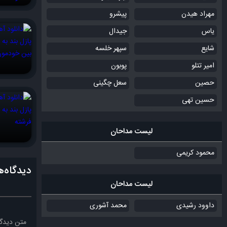
مهراد هیدن
پیشرو
یاس
جیدال
شایع
سپهر خلسه
امیر تتلو
پوبون
حصین
سعل چگینی
حسین تهی
لیست مداحان
محمود کریمی
دیدگاه‌ه
لیست مداحان
داوود رشیدی
محمد آشوری
متن دیدگا