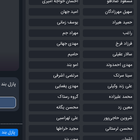
مسعود صادقلو
احسان خواجه امیری
سهیل مهرزادگان
امید جهان
حمید هیراد
یوسف زمانی
راغب
مهراد جم
فرزاد فرخ
مهدی جهانی
سالار عقیلی
حامیم
مهدی احمدوند
امو بند
سینا سرلک
مرتضی اشرفی
پازل بند
علی زند وکیلی
مهدی یغمایی
محمد علیزاده
گروه رستاک
معین زد
محسن یگانه
شروین حاجی‌پور
علی لهراسبی
محسن لرستانی
مجید خراطها
پازل بند
اشوان
سون بند