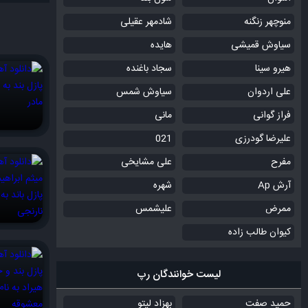
منوچهر زنگنه
شادمهر عقیلی
سیاوش قمیشی
هایده
هیرو سینا
سجاد باغنده
علی اردوان
سیاوش شمس
فراز گوانی
مانی
علیرضا گودرزی
021
مفرح
علی مشایخی
آرش Ap
شهره
ممرض
علیشمس
کیوان طالب زاده
لیست خوانندگان رپ
حمید صفت
بهزاد لیتو