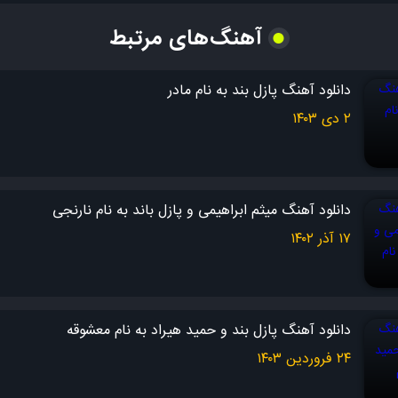
آهنگ‌های مرتبط
درگیرشم و نه! اما نمی دونه…
چشماش که به چشمام زُل می زنه
دانلود آهنگ پازل بند به نام مادر
۲ دی ۱۴۰۳
عاشق می شه بیشتر، این دلِ دیوونه
یکی که من واسه اون می میـــرم
دانلود آهنگ میثم ابراهیمی و پازل باند به نام نارنجی
نمی شه دستِ اونو بگیـــرم
۱۷ آذر ۱۴۰۲
دوسش دارم…
دانلود آهنگ پازل بند و حمید هیراد به نام معشوقه
دوسم نداره… دوسم نـــداره…
۲۴ فروردین ۱۴۰۳
یه نفر اومده با یه نگاه