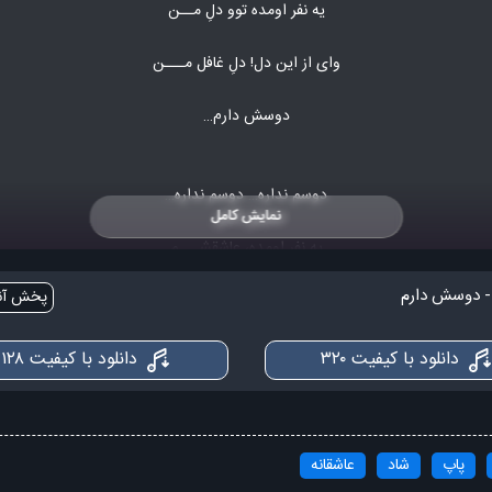
یه نفر اومده توو دلِ مــن
وای از این دل! دلِ غافل مـــن
دوسش دارم…
دوسم نداره… دوسم نداره…
نمایش کامل
یه نفر اومده، عاشقشـــم
 - دوسش دارم
پخش آنل
چی می شه اون بگه توو دلشم؟
دوسش دارم‌…
دانلود با کیفیت ۳۲۰
دانلود با کیفیت ۱۲۸
دوسم نداره… دل بی قراره….
پاپ
شاد
عاشقانه
اون قلب منو آتیش می زنـــــه