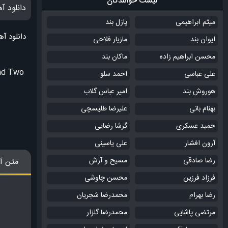
لیست خوانندگان
دانلود آ
میثم ابراهیمی
پازل بند
دانلود آ
ایوان بند
مازیار فلاحی
محسن ابراهیم زاده
ماکان بند
And Two
علی عباسی
احمد سلو
هوروش بند
امیر عباس گلاب
بهنام بانی
علیرضا طلیسچی
حمید عسکری
گرشا رضایی
آرون افشار
علی یاسینی
رضا صادقی
مسیح و آرش
متن آ
فرزاد فرزین
محسن چاوشی
رضا بهرام
محمدرضا شجریان
مرتضی پاشایی
محمدرضا گلزار