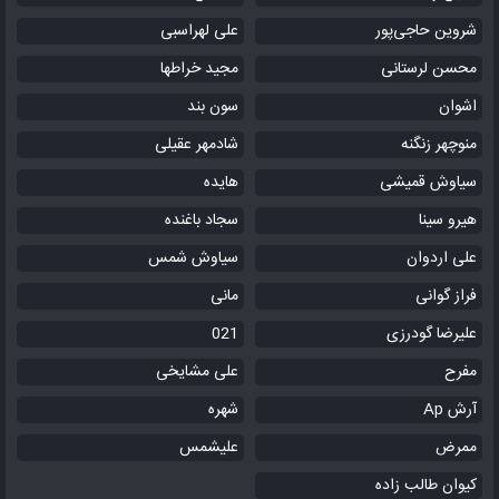
شروین حاجی‌پور
علی لهراسبی
محسن لرستانی
مجید خراطها
اشوان
سون بند
منوچهر زنگنه
شادمهر عقیلی
سیاوش قمیشی
هایده
هیرو سینا
سجاد باغنده
علی اردوان
سیاوش شمس
فراز گوانی
مانی
علیرضا گودرزی
021
مفرح
علی مشایخی
آرش Ap
شهره
ممرض
علیشمس
کیوان طالب زاده