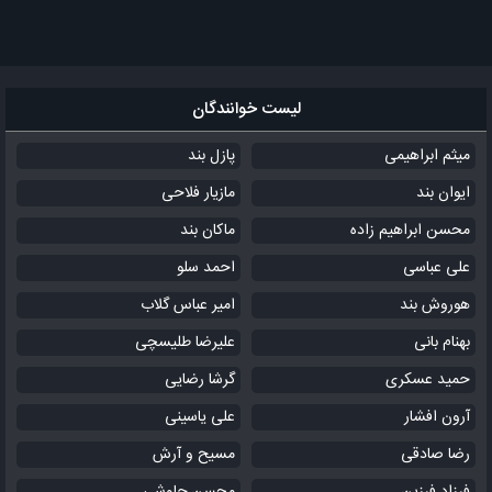
لیست خوانندگان
میثم ابراهیمی
پازل بند
ایوان بند
مازیار فلاحی
محسن ابراهیم زاده
ماکان بند
علی عباسی
احمد سلو
هوروش بند
امیر عباس گلاب
بهنام بانی
علیرضا طلیسچی
حمید عسکری
گرشا رضایی
آرون افشار
علی یاسینی
رضا صادقی
مسیح و آرش