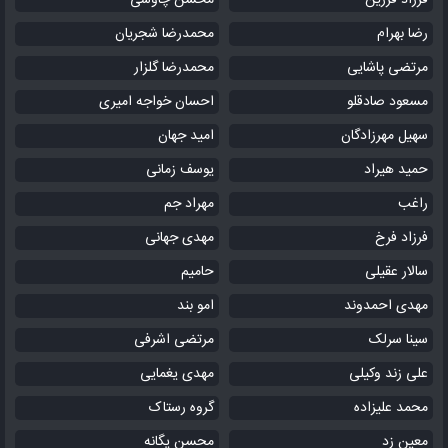
فرزاد فرزین
محسن چاوشی
رضا بهرام
محمدرضا شجریان
مرتضی پاشایی
محمدرضا گلزار
مسعود صادقلو
احسان خواجه امیری
سهیل مهرزادگان
امید جهان
حمید هیراد
یوسف زمانی
راغب
مهراد جم
فرزاد فرخ
مهدی جهانی
سالار عقیلی
حامیم
مهدی احمدوند
امو بند
سینا سرلک
مرتضی اشرفی
علی زند وکیلی
مهدی یغمایی
محمد علیزاده
گروه رستاک
معین زد
محسن یگانه