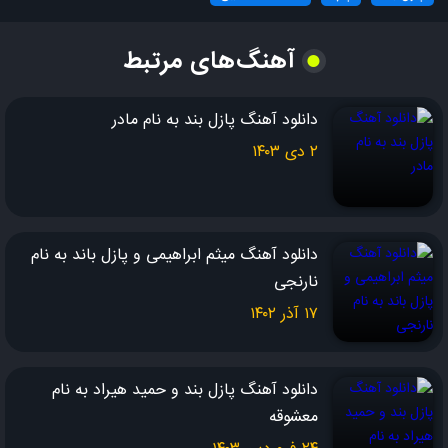
به قلب عاشقت دست نزن
آهنگ‌های مرتبط
به قلب عاشقت دست نزن
بگو چشاتو روی من نبستی
دانلود آهنگ پازل بند به نام مادر
بذار دوباره حس کنم که هستی
۲ دی ۱۴۰۳
دلی که بی تو دلخوشی نداره
دوست داره باشی کاش بشه دوباره
دانلود آهنگ میثم ابراهیمی و پازل باند به نام
چیزی نمونده بی تو کم بیارم
نارنجی
می‌خوام بمیرم جونشو ندارم
۱۷ آذر ۱۴۰۲
نخواه که دست رو دست بذارم
دست یه عاشقو پس نزن
دانلود آهنگ پازل بند و حمید هیراد به نام
قیدمو پای هوس نزن
معشوقه