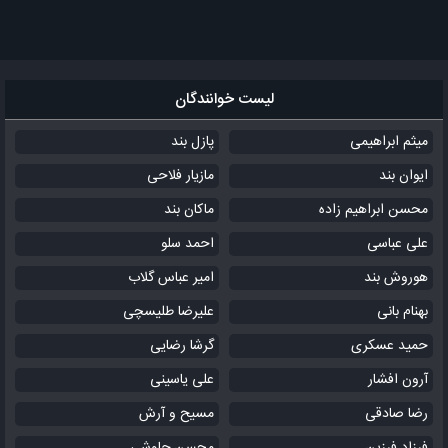
لیست خوانندگان
میثم ابراهیمی
پازل بند
ایوان بند
مازیار فلاحی
محسن ابراهیم زاده
ماکان بند
علی عباسی
احمد سلو
هوروش بند
امیر عباس گلاب
بهنام بانی
علیرضا طلیسچی
حمید عسکری
گرشا رضایی
آرون افشار
علی یاسینی
رضا صادقی
مسیح و آرش