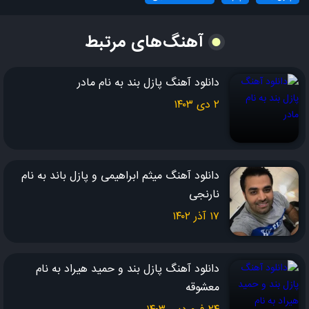
ساحل ساحل موج می ریزه توو گِلوی بغضم
من شبیه تو باید عوض شم
آهنگ‌های مرتبط
چقد شکستم چقد شکستم
توو خلوتم توو خاطره هام یه قایقِ شکسته چشمام
دانلود آهنگ پازل بند به نام مادر
۲ دی ۱۴۰۳
رفیق شدم دیگه با ساحل
دلم برام دیگه نشد دل
دمِ غروبه و تنگه دلم
دانلود آهنگ میثم ابراهیمی و پازل باند به نام
با خودمم می جنگه دلم
نارنجی
تویی حسِ قشنگِ دلم
۱۷ آذر ۱۴۰۲
دریا دریا اشکه توی ساحلِ نگاهم
بعدِ تو هنوز توو اشتباهم چیه گناهم
دانلود آهنگ پازل بند و حمید هیراد به نام
ساحل ساحل موج می ریزه توو گِلوی بغضم
معشوقه