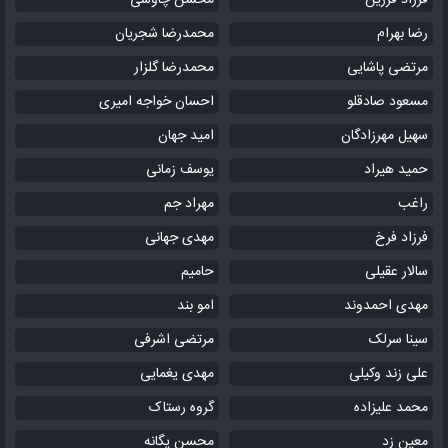
فرزاد فرزین
محسن چاوشی
رضا بهرام
محمدرضا شجریان
مرتضی پاشایی
محمدرضا گلزار
مسعود صادقلو
احسان خواجه امیری
سهیل مهرزادگان
امید جهان
حمید هیراد
یوسف زمانی
راغب
مهراد جم
فرزاد فرخ
مهدی جهانی
سالار عقیلی
حامیم
مهدی احمدوند
امو بند
سینا سرلک
مرتضی اشرفی
علی زند وکیلی
مهدی یغمایی
محمد علیزاده
گروه رستاک
معین زد
محسن یگانه