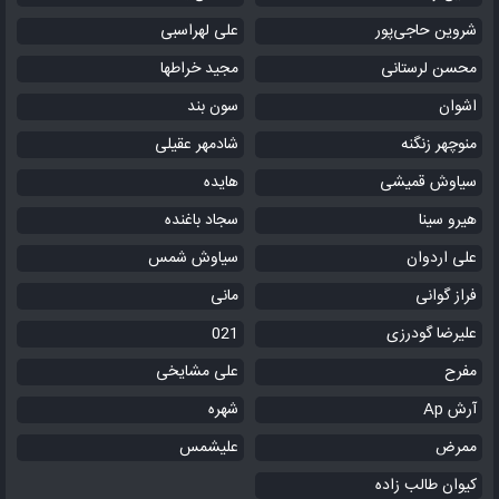
شروین حاجی‌پور
علی لهراسبی
محسن لرستانی
مجید خراطها
اشوان
سون بند
منوچهر زنگنه
شادمهر عقیلی
سیاوش قمیشی
هایده
هیرو سینا
سجاد باغنده
علی اردوان
سیاوش شمس
فراز گوانی
مانی
علیرضا گودرزی
021
مفرح
علی مشایخی
آرش Ap
شهره
ممرض
علیشمس
کیوان طالب زاده