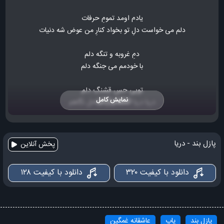
یادم اومد تمومِ حرفات
دلم می خواست دلِ تو بخواد کنارِ من عوض شه دنیات
دمِ غروبه و تنگه دلم
با خودمم می جنگه دلم
تویی حسِ قشنگِ دلم
نمایش کامل
دریا دریا اشکه توی ساحلِ نگاهم
بعدِ تو هنوز توو اشتباهم چیه گناهم
ساحل ساحل موج می ریزه توو گِلوی بغضم
پازل بند - دریا
پخش آنلاین
من شبیه تو باید عوض شم
دانلود با کیفیت ۳۲۰
دانلود با کیفیت ۱۲۸
چقد شکستم چقد شکستم
دریا دریا اشکه توی ساحلِ نگاهم
بعدِ تو هنوز توو اشتباهم چیه گناهم
پازل بند
پاپ
عاشقانه غمگین