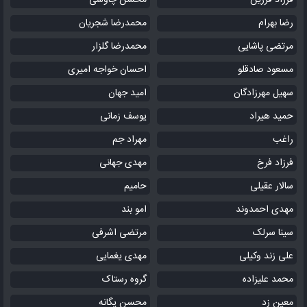
فرزاد فرزین
محسن چاوشی
رضا بهرام
محمدرضا شجریان
مرتضی پاشایی
محمدرضا گلزار
مسعود صادقلو
احسان خواجه امیری
سهیل مهرزادگان
امید جهان
حمید هیراد
یوسف زمانی
راغب
مهراد جم
فرزاد فرخ
مهدی جهانی
سالار عقیلی
حامیم
مهدی احمدوند
امو بند
سینا سرلک
مرتضی اشرفی
علی زند وکیلی
مهدی یغمایی
محمد علیزاده
گروه رستاک
معین زد
محسن یگانه