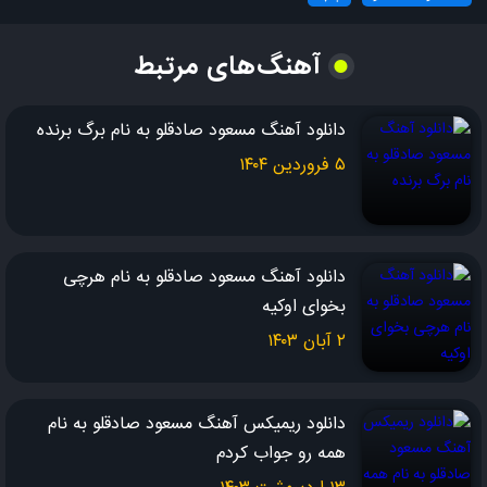
ولی من و تو، هردوتا، دنبالِ داستانیم توو دنیا…
آهنگ‌های مرتبط
من هیپ هاپی ام، کُلام کج کپ، یه نمه عاشقم و گناه کردم!
دانلود آهنگ مسعود صادقلو به نام برگ برنده
احساساتو دُلارو لِه، دُورم از این گُلا پُره…
۵ فروردین ۱۴۰۴
می گی عاشقتم… خُب خدا کنه!
تو که مادمازلی، بیای ملکه شی…
دانلود آهنگ مسعود صادقلو به نام هرچی
بخوای اوکیه
اِل وی و گوچی پبوشی و درینک بنوشی
۲ آبان ۱۴۰۳
هر روز می شم عاشق تر چون، به سادگی دیگه شدم قانع من!
سلام عزیزِ جونــم، سلام به مهربونــم
دانلود ریمیکس آهنگ مسعود صادقلو به نام
همه رو جواب کردم
سلام به عشقِ پاکت، سلام به اون نگاهت