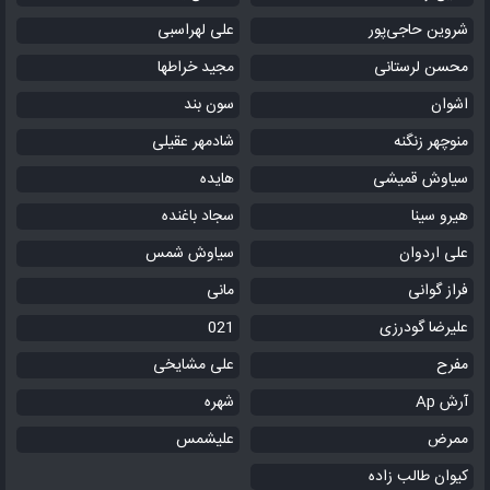
شروین حاجی‌پور
علی لهراسبی
محسن لرستانی
مجید خراطها
اشوان
سون بند
منوچهر زنگنه
شادمهر عقیلی
سیاوش قمیشی
هایده
هیرو سینا
سجاد باغنده
علی اردوان
سیاوش شمس
فراز گوانی
مانی
علیرضا گودرزی
021
مفرح
علی مشایخی
آرش Ap
شهره
ممرض
علیشمس
کیوان طالب زاده