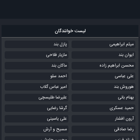
لیست خوانندگان
میثم ابراهیمی
پازل بند
ایوان بند
مازیار فلاحی
محسن ابراهیم زاده
ماکان بند
علی عباسی
احمد سلو
هوروش بند
امیر عباس گلاب
بهنام بانی
علیرضا طلیسچی
حمید عسکری
گرشا رضایی
آرون افشار
علی یاسینی
رضا صادقی
مسیح و آرش