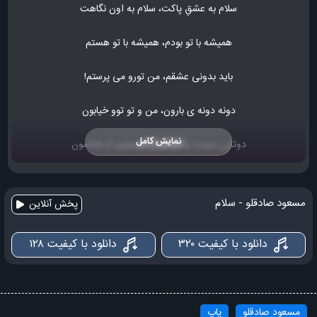
سلام به عشقِ پاکت، سلام به اون نگاهت
همیشه با تو بودم، همیشه با تو هستم
باید بدونی عشقم، من تورو می پرستم!
دونه دونه ی بارون، من و تو توو خیابون
نمایش کامل
دوتایی مست و خوشحال، ممنونیم از خدامون
تو عاشقونه هستی، من عاشقونه هستم
مسعود صادقلو - سلام
پخش آنلاین
از وقتی تورو دارم، من دیگه نمی ترسم
دانلود با کیفیت ۳۲۰
دانلود با کیفیت ۱۲۸
دستامو بگیر زیرِ بارون، چشماتو ببند و اِنقد زانو غم بغل نکن… هِـــی…
یه نگاه بنداز، این شهرو ببین… درندشته… نه؟!
مسعود صادقلو
پاپ
می خوام برنده اش باشم، من!