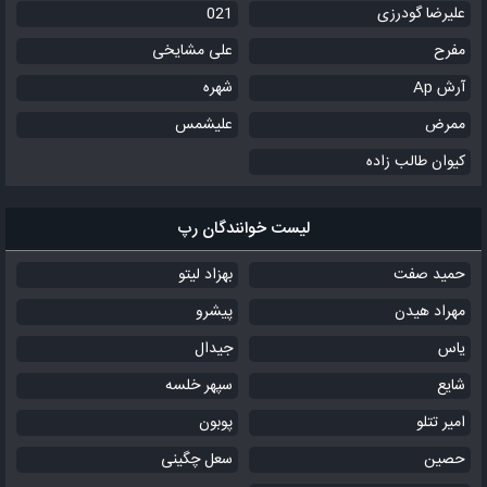
علیرضا گودرزی
021
مفرح
علی مشایخی
آرش Ap
شهره
ممرض
علیشمس
کیوان طالب زاده
لیست خوانندگان رپ
حمید صفت
بهزاد لیتو
مهراد هیدن
پیشرو
یاس
جیدال
شایع
سپهر خلسه
امیر تتلو
پوبون
حصین
سعل چگینی