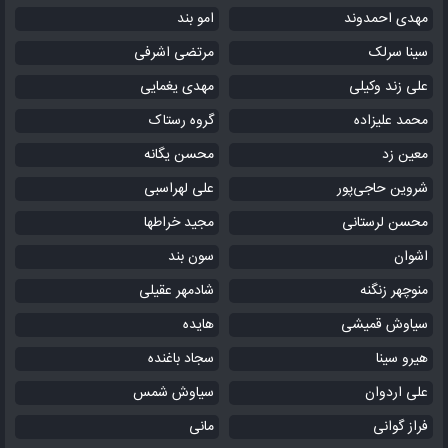
مهدی احمدوند
امو بند
سینا سرلک
مرتضی اشرفی
علی زند وکیلی
مهدی یغمایی
محمد علیزاده
گروه رستاک
معین زد
محسن یگانه
شروین حاجی‌پور
علی لهراسبی
محسن لرستانی
مجید خراطها
اشوان
سون بند
منوچهر زنگنه
شادمهر عقیلی
سیاوش قمیشی
هایده
هیرو سینا
سجاد باغنده
علی اردوان
سیاوش شمس
فراز گوانی
مانی