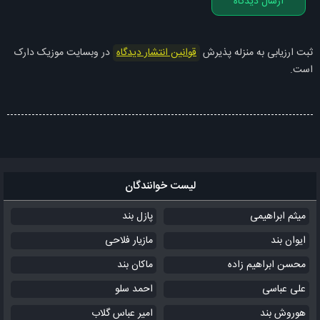
ارسال دیدگاه
به پیشِ من بیا بیا
ای یاروُم بیا دلداروم بیا جونوم
ثبت ارزیابی به منزله پذیرش
قوانین انتشار دیدگاه
در وبسایت موزیک دارک
دل میلِ تو داره سزاوارُم بیا یالله
است.
ای یاروُم بیا دلداروم بیا
دل میلِ تو داره سزاوارُم بیا بیــــا
دل میلِ تو داره سزاوارُم بیا
ملودی : تاجیکی
تنظیم قطعه : سعید ساشا
لیست خوانندگان
میکس و مستر : محمد کلهر
میثم ابراهیمی
پازل بند
ایوان بند
مازیار فلاحی
محسن ابراهیم زاده
ماکان بند
علی عباسی
احمد سلو
هوروش بند
امیر عباس گلاب