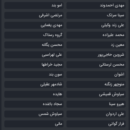
مهدی احمدوند
امو بند
سینا سرلک
مرتضی اشرفی
علی زند وکیلی
مهدی یغمایی
محمد علیزاده
گروه رستاک
معین زد
محسن یگانه
شروین حاجی‌پور
علی لهراسبی
محسن لرستانی
مجید خراطها
اشوان
سون بند
منوچهر زنگنه
شادمهر عقیلی
سیاوش قمیشی
هایده
هیرو سینا
سجاد باغنده
علی اردوان
سیاوش شمس
فراز گوانی
مانی