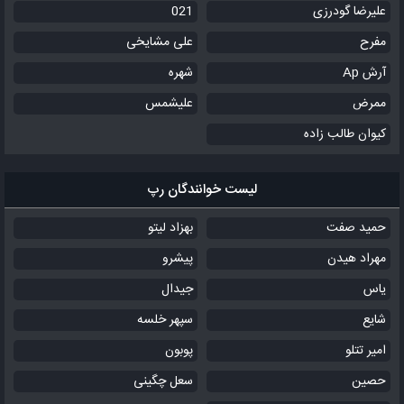
علیرضا گودرزی
021
مفرح
علی مشایخی
آرش Ap
شهره
ممرض
علیشمس
کیوان طالب زاده
لیست خوانندگان رپ
حمید صفت
بهزاد لیتو
مهراد هیدن
پیشرو
یاس
جیدال
شایع
سپهر خلسه
امیر تتلو
پوبون
حصین
سعل چگینی