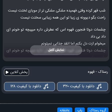
شب قهر کرده وقتی فهمیده مشکی مشکی تر از مویای لختت نیست
راحت بگو دیوونه ی زیبا تو این همه زیبایی سختت نیست
چشمات دوتا فنجون قهوه اس که عطرش داره میپیچه تو خونم ای
داد بی داد
میخوام ازت دل بکنم اما انقد جذابی نمیتونم
نمایش کامل
چشمات دوتا فنجون قهوه اس که عطرش داره میپیچه تو خونم ای
داد بی داد
میخوام ازت دل بکنم اما انقد جذابی نمیتونم
رستاک - قهوه
پخش آنلاین
من با تو حال بهتری دارم حتی زمانی که باهام سردی
تو نیستی کاری ندارم جز اینکه بشینم تا تو برگردی
دانلود با کیفیت ۳۲۰
دانلود با کیفیت ۱۲۸
از وقتی اسمت روی لب هامه اسم خودم چیز مهمی نیست
اشک رو گونم از سر شوقه عاشق شدم چیز مهمی نیست
گروه رستاک
پاپ
عاشقانه