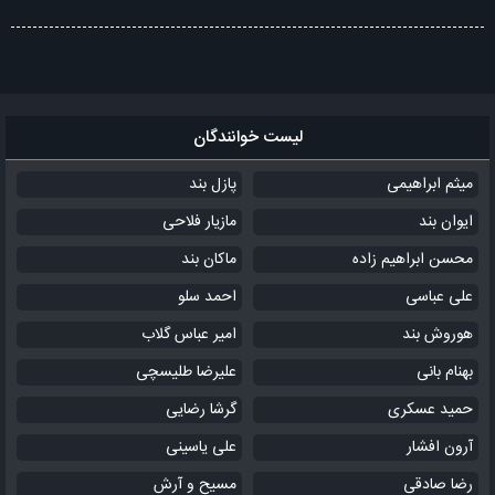
لیست خوانندگان
میثم ابراهیمی
پازل بند
ایوان بند
مازیار فلاحی
محسن ابراهیم زاده
ماکان بند
علی عباسی
احمد سلو
هوروش بند
امیر عباس گلاب
بهنام بانی
علیرضا طلیسچی
حمید عسکری
گرشا رضایی
آرون افشار
علی یاسینی
رضا صادقی
مسیح و آرش