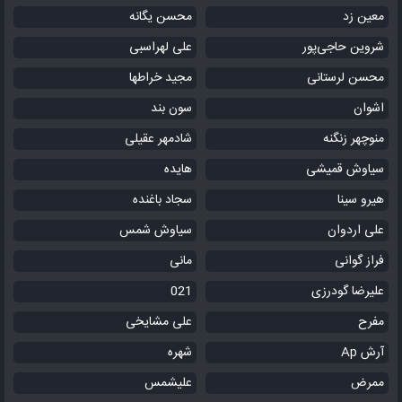
معین زد
محسن یگانه
شروین حاجی‌پور
علی لهراسبی
محسن لرستانی
مجید خراطها
اشوان
سون بند
منوچهر زنگنه
شادمهر عقیلی
سیاوش قمیشی
هایده
هیرو سینا
سجاد باغنده
علی اردوان
سیاوش شمس
فراز گوانی
مانی
علیرضا گودرزی
021
مفرح
علی مشایخی
آرش Ap
شهره
ممرض
علیشمس