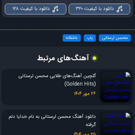
تا صبح برات خواب نداره تا صبح برات خواب نداره
دانلود با کیفیت ۳۲۰
دانلود با کیفیت ۱۲۸
بدیم چی بود نگین خانم می خوای که تنهام بذاری
می خوای که از پیشم بری پا روی قلبم بذاری
اگه بری نگین خانوم بدجوری من تنها میشم
محسن لرستانی
پاپ
عاشقانه
یواش یواش از غم تو می‌بینی دیوونه میشم
می بینی دیوونه میشم می‌بینی دیوونه میشم
آهنگ‌های مرتبط
نری نگین دق می کنم گریه رو هق هق می کنم
تو این دیار بی کسی من خودمو گم می کنم
گلچین آهنگ‌های طلایی محسن لرستانی
نری نگین دق می کنم
(Golden Hits)
۲۶ مهر ۱۴۰۴
دانلود آهنگ محسن لرستانی به نام خدایا دلم
گرفته
۲۵ مهر ۱۴۰۴