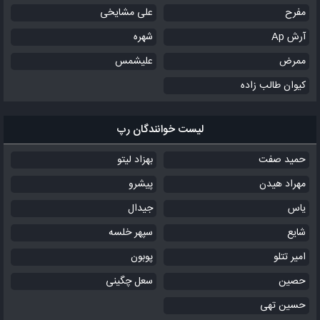
مفرح
علی مشایخی
آرش Ap
شهره
ممرض
علیشمس
کیوان طالب زاده
لیست خوانندگان رپ
حمید صفت
بهزاد لیتو
مهراد هیدن
پیشرو
یاس
جیدال
شایع
سپهر خلسه
امیر تتلو
پوبون
حصین
سعل چگینی
حسین تهی