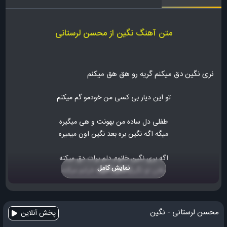
متن آهنگ نگین از محسن لرستانی
نری نگین دق میکنم گریه رو هق هق میکنم
تو این دیار بی کسی من خودمو گم میکنم
طفلی دل ساده من بهونت و هی میگیره
میگه اگه نگین بره بعد نگین اون میمیره
اگه بری نگین خانوم دلم برات دق میکنه
نمایش کامل
رفتن تو نگین خانوم خونه خرابم میکنه
کی مثل من دوست داره هر روز برات دل میاره
اگه یه لحظه تب کنی تا صبح برات خواب نداره
محسن لرستانی - نگین
پخش آنلاین