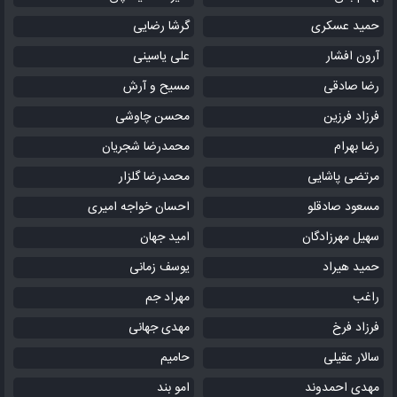
حمید عسکری
گرشا رضایی
آرون افشار
علی یاسینی
رضا صادقی
مسیح و آرش
فرزاد فرزین
محسن چاوشی
رضا بهرام
محمدرضا شجریان
مرتضی پاشایی
محمدرضا گلزار
مسعود صادقلو
احسان خواجه امیری
سهیل مهرزادگان
امید جهان
حمید هیراد
یوسف زمانی
راغب
مهراد جم
فرزاد فرخ
مهدی جهانی
سالار عقیلی
حامیم
مهدی احمدوند
امو بند