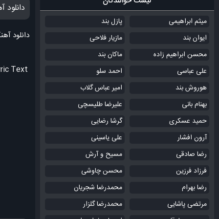
لیست خوانندگان
دانلود آ
میثم ابراهیمی
پازل بند
دانلود آهن
ایوان بند
مازیار فلاحی
محسن ابراهیم زاده
ماکان بند
ric Text
علی عباسی
احمد سلو
هوروش بند
امیر عباس گلاب
بهنام بانی
علیرضا طلیسچی
حمید عسکری
گرشا رضایی
آرون افشار
علی یاسینی
رضا صادقی
مسیح و آرش
فرزاد فرزین
محسن چاوشی
رضا بهرام
محمدرضا شجریان
مرتضی پاشایی
محمدرضا گلزار