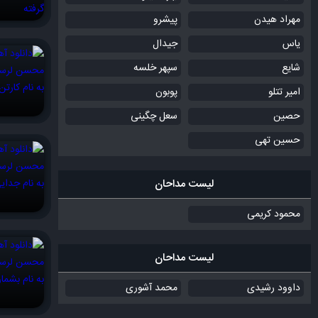
مهراد هیدن
پیشرو
یاس
جیدال
شایع
سپهر خلسه
امیر تتلو
پوبون
حصین
سعل چگینی
حسین تهی
لیست مداحان
محمود کریمی
لیست مداحان
داوود رشیدی
محمد آشوری