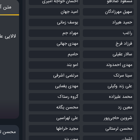
مسعود صادقلو
احسان خواجه امیری
متن آ
سهیل مهرزادگان
امید جهان
حمید هیراد
یوسف زمانی
راغب
مهراد جم
لالایی عل
فرزاد فرخ
مهدی جهانی
سالار عقیلی
حامیم
مهدی احمدوند
امو بند
سینا سرلک
مرتضی اشرفی
علی زند وکیلی
مهدی یغمایی
محمد علیزاده
گروه رستاک
معین زد
محسن یگانه
شروین حاجی‌پور
علی لهراسبی
محسن لرستانی
مجید خراطها
محسن لرس
اشوان
سون بند