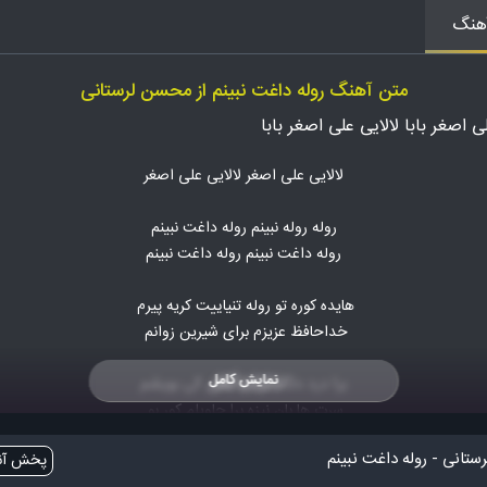
هنگ
متن آهنگ روله داغت نبینم از محسن لرستانی
ی اصغر بابا لالایی علی اصغر بابا
لالایی علی اصغر لالایی علی اصغر
روله روله نبینم روله داغت نبینم
روله داغت نبینم روله داغت نبینم
هایده کوره تو روله تنیاییت کریه پیرم
خداحافظ عزیزم برای شیرین زوانم
نمایش کامل
برا درد دلگم بی تو ولای کی بویشم
سرت ها بان نیزه برا چاویلم کور بو
تانی - روله داغت نبینم
پخش آنل
برا مرگد نبینم برا مرگد نبینم