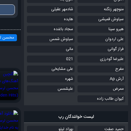
منوچهر زنگنه
شادمهر عقیلی
سیاوش قمیشی
هایده
هیرو سینا
سجاد باغنده
محسن لر
علی اردوان
سیاوش شمس
فراز گوانی
مانی
علیرضا گودرزی
021
مفرح
علی مشایخی
آرش Ap
شهره
ممرض
علیشمس
کیوان طالب زاده
لیست خوانندگان رپ
حمید صفت
بهزاد لیتو