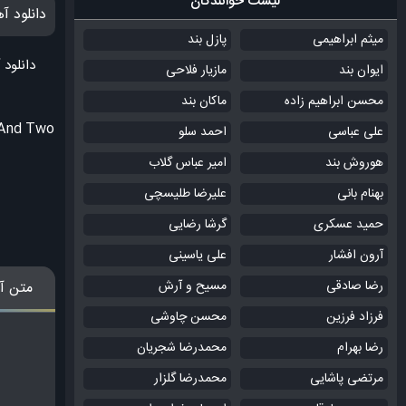
لیست خوانندگان
دانلود 
میثم ابراهیمی
پازل بند
دانلود
ایوان بند
مازیار فلاحی
محسن ابراهیم زاده
ماکان بند
 And Two
علی عباسی
احمد سلو
هوروش بند
امیر عباس گلاب
بهنام بانی
علیرضا طلیسچی
حمید عسکری
گرشا رضایی
آرون افشار
علی یاسینی
رضا صادقی
مسیح و آرش
متن آ
فرزاد فرزین
محسن چاوشی
رضا بهرام
محمدرضا شجریان
مرتضی پاشایی
محمدرضا گلزار