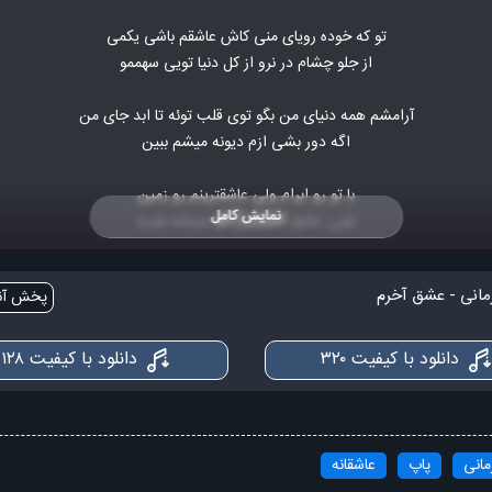
تو که خوده رویای منی کاش عاشقم باشی یکمی
از جلو چشام در نرو از کل دنیا تویی سهممو
آرامشم همه دنیای من بگو توی قلب توئه تا ابد جای من
اگه دور بشی ازم دیونه میشم ببین
با تو‌ رو ابرام ولی عاشقترینم رو زمین
نمایش کامل
تویی عشق آخرم من که نمیشه باورم
تو هم که هی در میری منم آب که گذشته از سرم
انی - عشق آخرم
پخش آنل
اخ تویی عشق آخرم نه نمیشه باورم
تو هم که هی در میری منم آب که گذشته از سرم
دانلود با کیفیت ۳۲۰
دانلود با کیفیت ۱۲۸
کی میاد که مثه من قَدرتو بدونه
بگو کی میاد یه روز مثه من اینجوری پای تو بمونه
کیه اینجوری پا به پات همه جارو میاد
انی
پاپ
عاشقانه