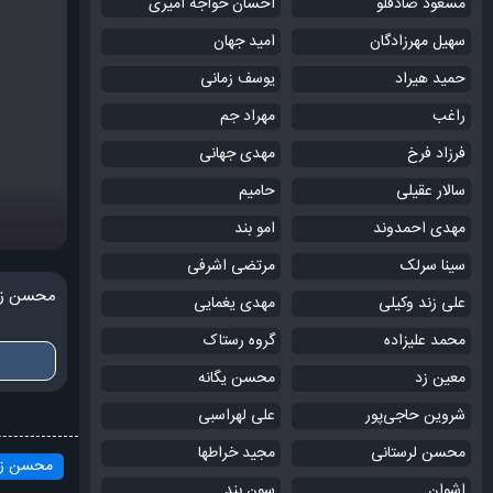
مسعود صادقلو
احسان خواجه امیری
سهیل مهرزادگان
امید جهان
حمید هیراد
یوسف زمانی
راغب
مهراد جم
فرزاد فرخ
مهدی جهانی
سالار عقیلی
حامیم
مهدی احمدوند
امو بند
سینا سرلک
مرتضی اشرفی
محسن زم
علی زند وکیلی
مهدی یغمایی
محمد علیزاده
گروه رستاک
معین زد
محسن یگانه
شروین حاجی‌پور
علی لهراسبی
محسن لرستانی
مجید خراطها
محسن زم
اشوان
سون بند