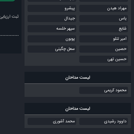
مهراد هیدن
پیشرو
ثبت ارزیابی
یاس
جیدال
شایع
سپهر خلسه
امیر تتلو
پوبون
حصین
سعل چگینی
حسین تهی
لیست مداحان
محمود کریمی
لیست مداحان
داوود رشیدی
محمد آشوری