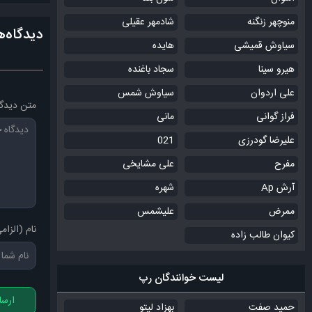
منوچهر زنگنه
شادمهر عقیلی
دیدگاه‌ه
سیاوش قمیشی
هایده
هیرو سینا
سجاد باغنده
علی اردوان
سیاوش شمس
متن دیدگا
فراز گوانی
مانی
علیرضا گودرزی
021
مفرح
علی مشایخی
آرش Ap
شهره
ممرض
علیشمس
نام (الزام
کیوان طالب زاده
لیست خوانندگان رپ
ارسا
حمید صفت
بهزاد لیتو