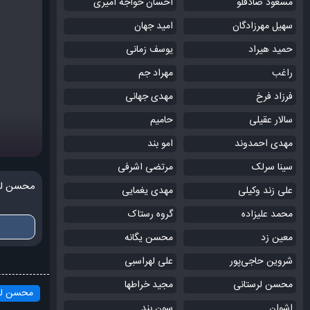
مسعود صادقلو
احسان خواجه امیری
سهیل مهرزادگان
امید جهان
حمید هیراد
یوسف زمانی
راغب
مهراد جم
فرزاد فرخ
مهدی جهانی
سالار عقیلی
حامیم
مهدی احمدوند
امو بند
سینا سرلک
مرتضی اشرفی
محسن لر
علی زند وکیلی
مهدی یغمایی
محمد علیزاده
گروه رستاک
معین زد
محسن یگانه
شروین حاجی‌پور
علی لهراسبی
محسن لرستانی
مجید خراطها
محسن لر
اشوان
سون بند