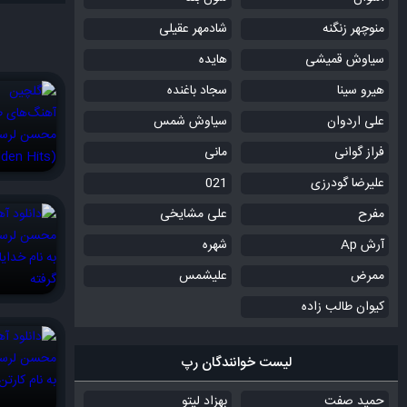
منوچهر زنگنه
شادمهر عقیلی
سیاوش قمیشی
هایده
هیرو سینا
سجاد باغنده
علی اردوان
سیاوش شمس
فراز گوانی
مانی
علیرضا گودرزی
021
مفرح
علی مشایخی
آرش Ap
شهره
ممرض
علیشمس
کیوان طالب زاده
لیست خوانندگان رپ
حمید صفت
بهزاد لیتو