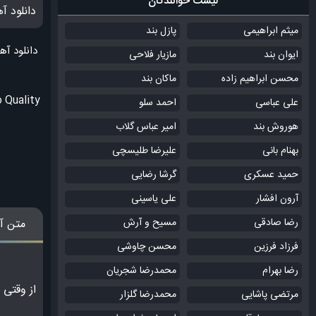
لیست خوانندگان
دانلود 
میثم ابراهیمی
پازل بند
دانلود آ
ایوان بند
مازیار فلاحی
محسن ابراهیم زاده
ماکان بند
 Quality
علی عباسی
احمد سلو
هوروش بند
امیر عباس گلاب
بهنام بانی
علیرضا طلیسچی
حمید عسکری
گرشا رضایی
آرون افشار
علی یاسینی
رضا صادقی
مسیح و آرش
متن آ
فرزاد فرزین
محسن چاوشی
رضا بهرام
محمدرضا شجریان
از وقتی 
مرتضی پاشایی
محمدرضا گلزار