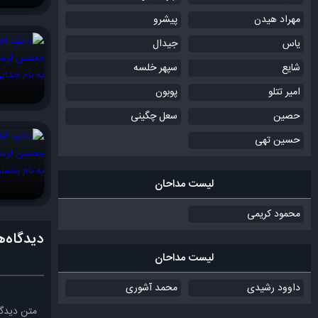
مهراد هیدن
پیشرو
یاس
جیدال
شایع
سپهر خلسه
امیر تتلو
پوبون
حصین
سعل چگینی
حسین تهی
لیست مداحان
محمود کریمی
دیدگاه‌ه
لیست مداحان
داوود رشیدی
محمد آشوری
متن دیدگا