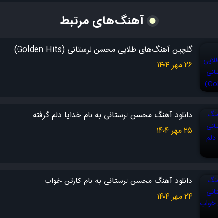
توو لحظه‌های بی‌کسی دنیای منی
آهنگ‌های مرتبط
اونقد اسیر عشقتم میخوام که جون فدات کنم
میخوام که دنیا رو بدم فقط یه بار نگات کنم
گلچین آهنگ‌های طلایی محسن لرستانی (Golden Hits)
۲۶ مهر ۱۴۰۴
بگم که محتاج توام رو شونه هات تکیه کنم
عمرم جونم عشقم تویی دل نمی‌کنم
شکسته ساقی جام شرابم به درد عاشقی چاره ندارم
پر کن ساقی جام شکسته با این جام من خاطره دارم
دانلود آهنگ محسن لرستانی به نام خدایا دلم گرفته
۲۵ مهر ۱۴۰۴
دریا دریا رو که گشتم توو این صحرای جهنم
دیدم فقط تویی تو ساقی بوی بهشتم
بریز دوای دردم توو این جام شکسته
دانلود آهنگ محسن لرستانی به نام کارتن خواب
چه کنم ساقی منم شکستم
۲۴ مهر ۱۴۰۴
پر کن جامم ای ساقی به تنهایی تو دوایی