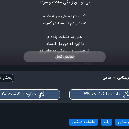
بی تو این زندگی ساکت و سرده
تک و تنهایم هی خونه نشیم
غصه و غم نشسته در کمینم
هنوز به عشقت زنده‌ام
با اون که من دل کنده‌ام
از هستی و از زندگی به خاطر تو
نمایش کامل
منتظرم هنوزم خسته‌ی شب و روزم
در شعله های عشقت پروانه وار می‌سوزم
ستانی ~ ساقی
پخش آنل
ترسی ندارم اما هنوزم که هنوزه
ترسی ندارم اما هنوزم که هنوزه
دانلود با کیفیت ۳۲۰
دانلود با کیفیت ۱۲۸
می خوام که جونمو بدم یه خار توی دستات نره
حتی یه ذره گرد و خاک توو معبد چشمات نره
ستانی
پاپ
عاشقانه غمگین
می‌خوام که هرجا که باشم به خاطرت گریه کنم