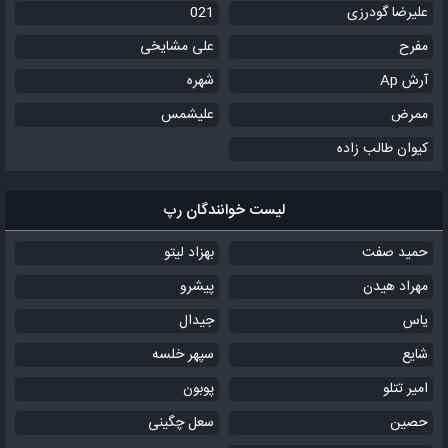
علیرضا گودرزی
021
مفرح
علی مشایخی
آرش Ap
شهره
ممرض
علیشمس
کیوان طالب زاده
لیست خوانندگان رپ
حمید صفت
بهزاد لیتو
مهراد هیدن
پیشرو
یاس
جیدال
شایع
سپهر خلسه
امیر تتلو
پوبون
حصین
سعل چگینی