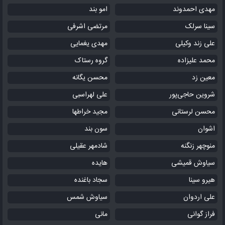
مهدی احمدوند
امو بند
سینا سرلک
مرتضی اشرفی
علی زند وکیلی
مهدی یغمایی
محمد علیزاده
گروه رستاک
معین زد
محسن یگانه
شروین حاجی‌پور
علی لهراسبی
محسن لرستانی
مجید خراطها
اشوان
سون بند
منوچهر زنگنه
شادمهر عقیلی
سیاوش قمیشی
هایده
هیرو سینا
سجاد باغنده
علی اردوان
سیاوش شمس
فراز گوانی
مانی