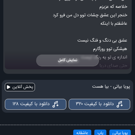
خلاصه که عزیزم
خنجر این عشق چشات توو دل من فرو کرد
عاشقتم با اینکه
عشق بی دنگ و فنگ نیست
هیشکی توو روزگارم
اندازه ی تو یه رنگ نیست
نمایش کامل
حتی صدای دریا
مثل صدای نفسای تو برام قشنگ نیست
پویا بیاتی - بیا هست
پخش آنلاین
ندیدم رو دستت ندیدم که ندیدم
که یه تار موت به یه دنیا نمیدم
دانلود با کیفیت ۳۲۰
دانلود با کیفیت ۱۲۸
عزیزم برات گلی که دوسش داشتی رو با عشق خریدم
شبیهت فقط توی نقاشیا هست
پویا بیاتی
پاپ
عاشقانه
توو دریاچه ی چشمای تو چیا هست