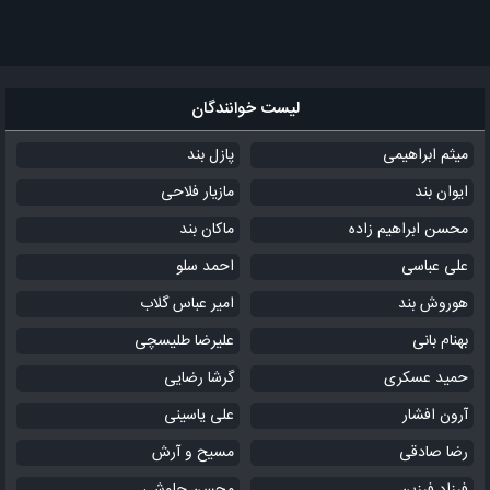
لیست خوانندگان
میثم ابراهیمی
پازل بند
ایوان بند
مازیار فلاحی
محسن ابراهیم زاده
ماکان بند
علی عباسی
احمد سلو
هوروش بند
امیر عباس گلاب
بهنام بانی
علیرضا طلیسچی
حمید عسکری
گرشا رضایی
آرون افشار
علی یاسینی
رضا صادقی
مسیح و آرش