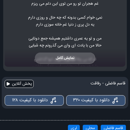
ﻏﻢ ﻫﺠﺮان ﺗﻮ رو ﻣﻦ ﺗﻮی اﻳﻦ دﻟﻢ ﻣﻰ رﻳﺰم
ﻧﻤﻰ ﺧﻮام ﻛﺴﻰ ﺑﺪوﻧﻪ ﻛﻪ ﭼﻪ ﺣﺎل و روزی دارم
ﻳﻪ دل ﭘﺮی ز دﻧﻴﺎ ﻏﻢ ﺧﺎﻧﻪ ﺳﻮزی دارم
ﻣﻦ و ﺗﻮ ﻳﻪ ﻋﻤﺮی داﺷﺘﻴﻢ ﻫﻤﻴﺸﻪ ﺟﻤﻊ دوﺗﺎﻳﻰ
ﺣﺎﻟﺎ ﻣﻦ ﺑﺎ ﻳﺎدت ای وای ﻣﻰ ﮔﺬروﻧﻢ ﭼﻪ ﺷﺒﺎﻳﻰ
نمایش کامل
ﺗﻮ ﻛﻪ ﺑﻰ وﻓﺎ ﻧﺒﻮدی رﻓﺘﻰ و ﺗﻨﻬﺎ ﮔﺬاﺷﺘﻰ
ﻣﺎ ﺑﺎ ﻫﻢ ﭼﻪ آرزوﻫﺎ ﺗﻮی اﻳﻦ زﻧﺪﮔﻰ داﺷﺘﻴﻢ
ﻣﺚ ﭘﺎﻳﻴﺰی ﻛﻪ رﻓﺘﻰ ﻳﻪ ﺣﺲ ﻏﺮﻳﺒﻰ دارم
قاسم فاضلی - رفاقت
پخش آنلاین
ﺟﺎی اوﻟﻴﻦ ﺑﺎروﻧﺶ ﺧﻮن دل واﺳﺖ ﻣﻰ ﺑﺎرم
دانلود با کیفیت ۳۲۰
دانلود با کیفیت ۱۲۸
ﻣﻦ و ﺗﻨﻬﺎﻳﻰ ﻳﺎدت ﺑﺎ ﻫﻤﻴﻢ ﺗﺎ ﺑﻪ ﻗﻴﺎﻣﺖ
ﺗﻮ واﺳﻢ ﻳﻪ دوﻧﻪ ﺑﻮدی ﺗﻮی ﻋﺎﻟﻢ رﻓﺎﻗﺖ
قاسم فاضلی
محلی
لری