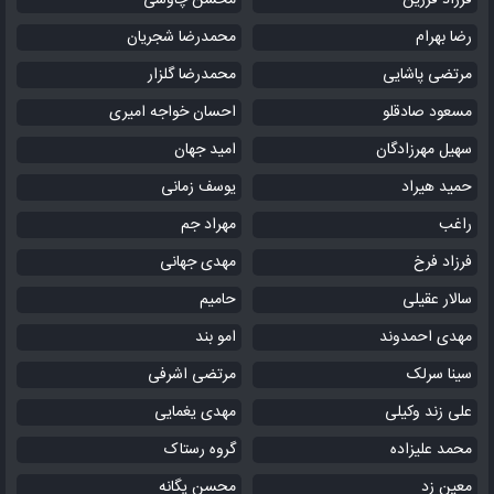
فرزاد فرزین
محسن چاوشی
رضا بهرام
محمدرضا شجریان
مرتضی پاشایی
محمدرضا گلزار
مسعود صادقلو
احسان خواجه امیری
سهیل مهرزادگان
امید جهان
حمید هیراد
یوسف زمانی
راغب
مهراد جم
فرزاد فرخ
مهدی جهانی
سالار عقیلی
حامیم
مهدی احمدوند
امو بند
سینا سرلک
مرتضی اشرفی
علی زند وکیلی
مهدی یغمایی
محمد علیزاده
گروه رستاک
معین زد
محسن یگانه