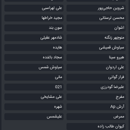
شروین حاجی‌پور
علی لهراسبی
محسن لرستانی
مجید خراطها
اشوان
سون بند
منوچهر زنگنه
شادمهر عقیلی
سیاوش قمیشی
هایده
هیرو سینا
سجاد باغنده
علی اردوان
سیاوش شمس
فراز گوانی
مانی
علیرضا گودرزی
021
مفرح
علی مشایخی
آرش Ap
شهره
ممرض
علیشمس
کیوان طالب زاده