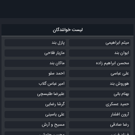
لیست خوانندگان
میثم ابراهیمی
پازل بند
ایوان بند
مازیار فلاحی
محسن ابراهیم زاده
ماکان بند
علی عباسی
احمد سلو
هوروش بند
امیر عباس گلاب
بهنام بانی
علیرضا طلیسچی
حمید عسکری
گرشا رضایی
آرون افشار
علی یاسینی
رضا صادقی
مسیح و آرش