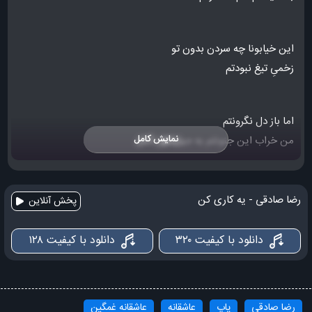
این خیابونا چه سردن بدون تو
زخمیِ تیغ نبودتم
اما باز دل نگرونتم
نمایش کامل
من خراب این جنونتم به جون تو
یه کاری کن منم مثل خودِ تو بد بشم
رضا صادقی - یه کاری کن
پخش آنلاین
نبودنِ تو رو بلد بشم
دانلود با کیفیت ۳۲۰
دانلود با کیفیت ۱۲۸
یه کاری کن بیفتی از چِشم
یه کاری کن توو آینه روم بشه نگاه کنم
رضا صادقی
پاپ
عاشقانه
عاشقانه غمگین