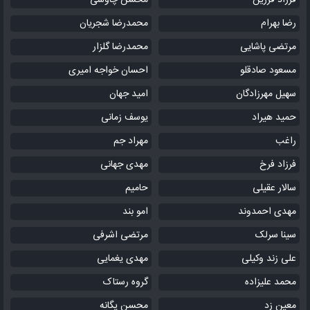
فرزاد فرزین
محسن چاوشی
رضا بهرام
محمدرضا شجریان
مرتضی پاشایی
محمدرضا گلزار
مسعود صادقلو
احسان خواجه امیری
سهیل مهرزادگان
امید جهان
حمید هیراد
یوسف زمانی
راغب
مهراد جم
فرزاد فرخ
مهدی جهانی
سالار عقیلی
حامیم
مهدی احمدوند
امو بند
سینا سرلک
مرتضی اشرفی
علی زند وکیلی
مهدی یغمایی
محمد علیزاده
گروه رستاک
معین زد
محسن یگانه