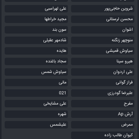
شروین حاجی‌پور
علی لهراسبی
محسن لرستانی
مجید خراطها
اشوان
سون بند
منوچهر زنگنه
شادمهر عقیلی
سیاوش قمیشی
هایده
هیرو سینا
سجاد باغنده
علی اردوان
سیاوش شمس
فراز گوانی
مانی
علیرضا گودرزی
021
مفرح
علی مشایخی
آرش Ap
شهره
ممرض
علیشمس
کیوان طالب زاده