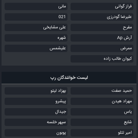
فراز گوانی
مانی
علیرضا گودرزی
021
مفرح
علی مشایخی
آرش Ap
شهره
ممرض
علیشمس
کیوان طالب زاده
لیست خوانندگان رپ
حمید صفت
بهزاد لیتو
مهراد هیدن
پیشرو
یاس
جیدال
شایع
سپهر خلسه
امیر تتلو
پوبون