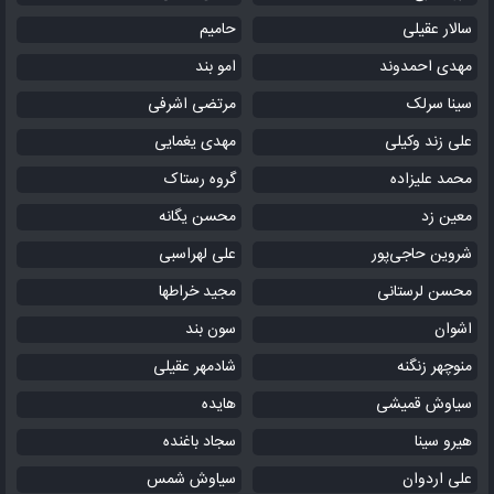
سالار عقیلی
حامیم
مهدی احمدوند
امو بند
سینا سرلک
مرتضی اشرفی
علی زند وکیلی
مهدی یغمایی
محمد علیزاده
گروه رستاک
معین زد
محسن یگانه
شروین حاجی‌پور
علی لهراسبی
محسن لرستانی
مجید خراطها
اشوان
سون بند
منوچهر زنگنه
شادمهر عقیلی
سیاوش قمیشی
هایده
هیرو سینا
سجاد باغنده
علی اردوان
سیاوش شمس