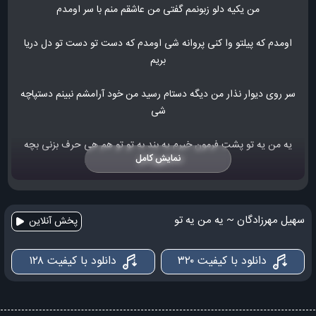
من یکیه دلو زبونمم گفتی من عاشقم منم با سر اومدم
اومدم که پیلتو وا کنی پروانه شی اومدم که دست تو دست تو دل دریا
بریم
سر روی دیوار نذار من دیگه دستام رسید من خود آرامشم نبینم دستپاچه
شی
یه من یه تو پشت فرمون خیرم یه بند به تو تو هم هی حرف بزنی بچه
نمایش کامل
طور
چی ازین دنیا میخوای بچه خوب
یه آتیش کوچیک و صدای موزیک و مجنونو میخونیم آخ چقد خوبی تو
سهیل مهرزادگان ~ یه من یه تو
پخش آنلاین
من یه قصم که تو دل این شهر از زبون تو شنیدنی میشم
دانلود با کیفیت ۳۲۰
دانلود با کیفیت ۱۲۸
سر تا پا احساس من دلم دریاست تو دلم واست پر این حرفاست