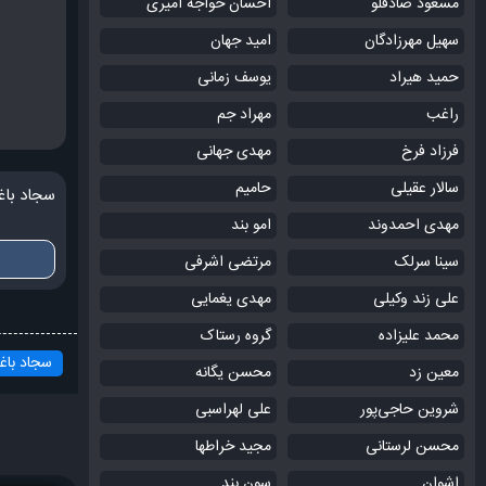
مسعود صادقلو
احسان خواجه امیری
سهیل مهرزادگان
امید جهان
حمید هیراد
یوسف زمانی
راغب
مهراد جم
فرزاد فرخ
مهدی جهانی
سالار عقیلی
حامیم
سجاد باغ
مهدی احمدوند
امو بند
سینا سرلک
مرتضی اشرفی
علی زند وکیلی
مهدی یغمایی
محمد علیزاده
گروه رستاک
سجاد باغ
معین زد
محسن یگانه
شروین حاجی‌پور
علی لهراسبی
محسن لرستانی
مجید خراطها
اشوان
سون بند