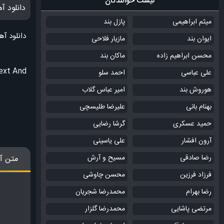
لیست خوانندگان
دانلود آ
میثم ابراهیمی
پازل بند
دانلود آه
ایوان بند
مازیار فلاحی
محسن ابراهیم زاده
ماکان بند
Text And
علی عباسی
احمد سلو
هوروش بند
امیر عباس گلاب
بهنام بانی
علیرضا طلیسچی
حمید عسکری
گرشا رضایی
آرون افشار
علی یاسینی
رضا صادقی
مسیح و آرش
متن آ
فرزاد فرزین
محسن چاوشی
رضا بهرام
محمدرضا شجریان
مرتضی پاشایی
محمدرضا گلزار