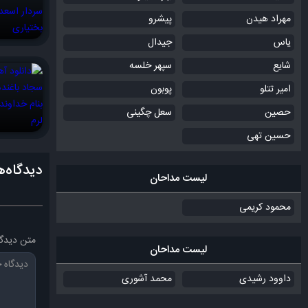
مهراد هیدن
پیشرو
یاس
جیدال
شایع
سپهر خلسه
امیر تتلو
پوبون
حصین
سعل چگینی
حسین تهی
دیدگاه‌ه
لیست مداحان
محمود کریمی
متن دیدگا
لیست مداحان
داوود رشیدی
محمد آشوری