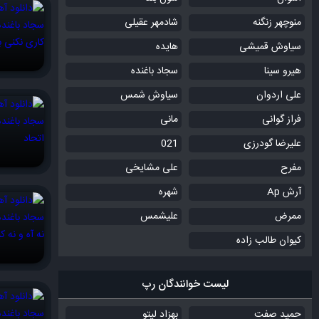
منوچهر زنگنه
شادمهر عقیلی
سیاوش قمیشی
هایده
هیرو سینا
سجاد باغنده
علی اردوان
سیاوش شمس
فراز گوانی
مانی
علیرضا گودرزی
021
مفرح
علی مشایخی
آرش Ap
شهره
ممرض
علیشمس
کیوان طالب زاده
لیست خوانندگان رپ
حمید صفت
بهزاد لیتو