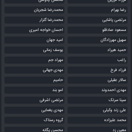
فرزاد فرزین
محسن چاوشی
رضا بهرام
محمدرضا شجریان
مرتضی پاشایی
محمدرضا گلزار
مسعود صادقلو
احسان خواجه امیری
سهیل مهرزادگان
امید جهان
حمید هیراد
یوسف زمانی
راغب
مهراد جم
فرزاد فرخ
مهدی جهانی
سالار عقیلی
حامیم
مهدی احمدوند
امو بند
سینا سرلک
مرتضی اشرفی
علی زند وکیلی
مهدی یغمایی
محمد علیزاده
گروه رستاک
معین زد
محسن یگانه