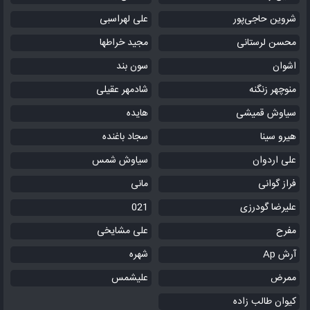
شروین حاجی‌پور
علی لهراسبی
محسن لرستانی
مجید خراطها
اشوان
سون بند
منوچهر زنگنه
شادمهر عقیلی
سیاوش قمیشی
هایده
هیرو سینا
سجاد باغنده
علی اردوان
سیاوش شمس
فراز گوانی
مانی
علیرضا گودرزی
021
مفرح
علی مشایخی
آرش Ap
شهره
ممرض
علیشمس
کیوان طالب زاده