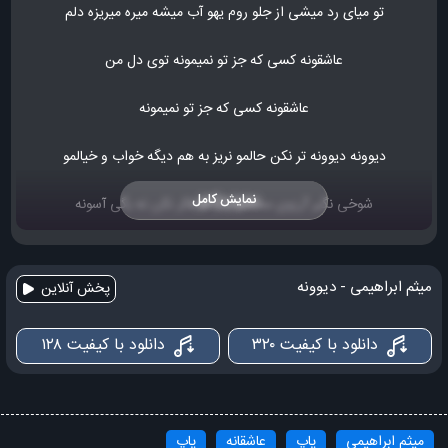
تو میای رد میشی از جلو روم یهو آب میشه میره میریزه دلم
عاشقونه کسی که جز تو نمیمونه توی دل من
عاشقونه کسی که جز تو نمیمونه
دیوونه دیوونه تر نکن حالمو نریز به هم دیگه خواب و خیالمو
نمایش کامل
شوخی نگیر آرزوی محالمو نگو نه فکر نکن نه بگی آسونه
نگو نه نه دیوونه
میثم ابراهیمی - دیوونه
پخش آنلاین
دیوونه دیوونه بازیتو دوست دارم نذار این حس بره گم بشه این بارم
دانلود با کیفیت ۳۲۰
دانلود با کیفیت ۱۲۸
نگو نه فکر نکن نه بگی آسونه
نگو نه نه دیوونه
میثم ابراهیمی
پاپ
عاشقانه
پاپ
پا به پات اومدم هر جا که رفتی و هر جوری خواستی شدم که نری