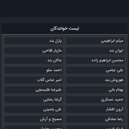
لیست خوانندگان
میثم ابراهیمی
پازل بند
ایوان بند
مازیار فلاحی
محسن ابراهیم زاده
ماکان بند
علی عباسی
احمد سلو
هوروش بند
امیر عباس گلاب
بهنام بانی
علیرضا طلیسچی
حمید عسکری
گرشا رضایی
آرون افشار
علی یاسینی
رضا صادقی
مسیح و آرش