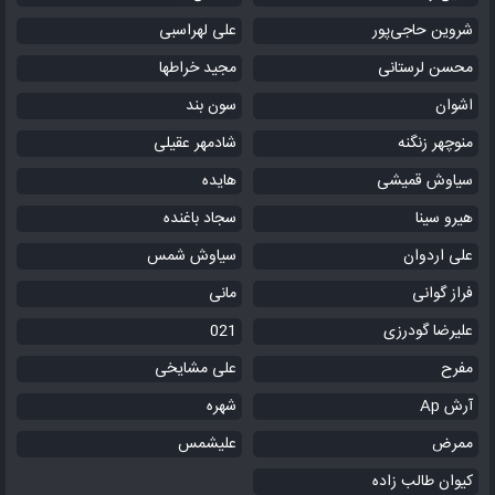
شروین حاجی‌پور
علی لهراسبی
محسن لرستانی
مجید خراطها
اشوان
سون بند
منوچهر زنگنه
شادمهر عقیلی
سیاوش قمیشی
هایده
هیرو سینا
سجاد باغنده
علی اردوان
سیاوش شمس
فراز گوانی
مانی
علیرضا گودرزی
021
مفرح
علی مشایخی
آرش Ap
شهره
ممرض
علیشمس
کیوان طالب زاده