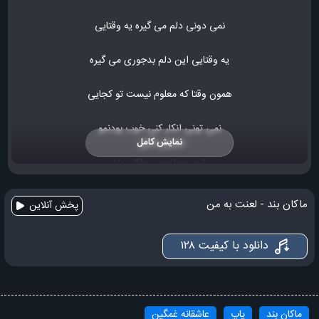
نمی دونی دلم می گیره یه وقتایی
یه وقتایی این دلم بدجوری می گیره
همون وقتا که معلوم نیست تو کجایی
نمی تونی انکار کنی خوب بودنمو
نمایش کامل
شعر و ملودی : ماکان بند
باشه قبوله اصلا گوش بده به حرفم با توئمو
ماکان بند - لعنت به من
پخش آنلاین
برو تو گوشت بدهکار نیست هیچ وقت به حرفام
دانلود با کیفیت ۱۲۸
باشی نباشی دیگه فرقی نداره همون آدم تنهام
لعنت به من که عاشق شدم عاشق شدم دوباره
ماکان بند
پاپ
عاشقانه غمگین