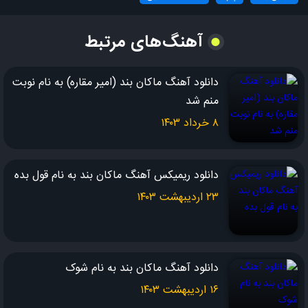
این بغض من کاری کرد شب و روز بارون بباره
آهنگ‌های مرتبط
لعنت به من اشتباه از خودم بود پسر تو دیوونه ای
واسه چی عاشقش شدی
دانلود آهنگ ماکان بند (امیر مقاره) به نام نوبت
منم شد
تنظیم قطعه : امیرمیلاد نیکزاد
۸ خرداد ۱۴۰۳
اون تقصیری نداشت من ساده بودم اصلا
دانلود ریمیکس آهنگ ماکان بند به نام قول بده
من احمقو بگو که عاشقت شدم
۲۳ اردیبهشت ۱۴۰۳
لعنت بهم چرا همه کاراش بی دلیل بود
نباید عاشقش می شدم
دانلود آهنگ ماکان بند به نام شوک
۱۶ اردیبهشت ۱۴۰۳