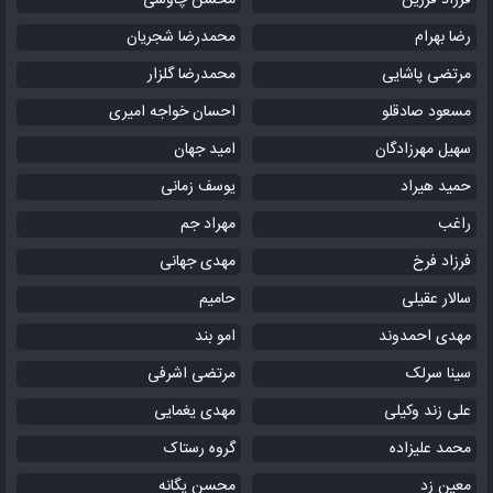
فرزاد فرزین
محسن چاوشی
رضا بهرام
محمدرضا شجریان
مرتضی پاشایی
محمدرضا گلزار
مسعود صادقلو
احسان خواجه امیری
سهیل مهرزادگان
امید جهان
حمید هیراد
یوسف زمانی
راغب
مهراد جم
فرزاد فرخ
مهدی جهانی
سالار عقیلی
حامیم
مهدی احمدوند
امو بند
سینا سرلک
مرتضی اشرفی
علی زند وکیلی
مهدی یغمایی
محمد علیزاده
گروه رستاک
معین زد
محسن یگانه