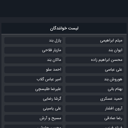
لیست خوانندگان
میثم ابراهیمی
پازل بند
ایوان بند
مازیار فلاحی
محسن ابراهیم زاده
ماکان بند
علی عباسی
احمد سلو
هوروش بند
امیر عباس گلاب
بهنام بانی
علیرضا طلیسچی
حمید عسکری
گرشا رضایی
آرون افشار
علی یاسینی
رضا صادقی
مسیح و آرش