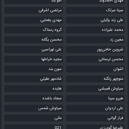
مهدی احمدوند
امو بند
سینا سرلک
مرتضی اشرفی
علی زند وکیلی
مهدی یغمایی
محمد علیزاده
گروه رستاک
معین زد
محسن یگانه
شروین حاجی‌پور
علی لهراسبی
محسن لرستانی
مجید خراطها
اشوان
سون بند
منوچهر زنگنه
شادمهر عقیلی
سیاوش قمیشی
هایده
هیرو سینا
سجاد باغنده
علی اردوان
سیاوش شمس
فراز گوانی
مانی
علیرضا گودرزی
021