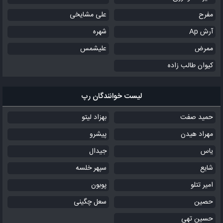
مفرح
علی مشایخی
آرش Ap
شهره
ممرض
علیشمس
کیوان طالب زاده
لیست خوانندگان رپ
حمید صفت
بهزاد لیتو
مهراد هیدن
پیشرو
یاس
جیدال
شایع
سپهر خلسه
امیر تتلو
پوبون
حصین
سعل چگینی
حسین تهی